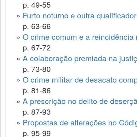
p. 49-55
»
Furto noturno e outra qualificado
p. 63-66
»
O crime comum e a reincidência
p. 67-72
»
A colaboração premiada na justiça
p. 73-80
»
O crime militar de desacato comp
p. 81-86
»
A prescrição no delito de deserç
p. 87-93
»
Propostas de alterações no Códig
p. 95-99