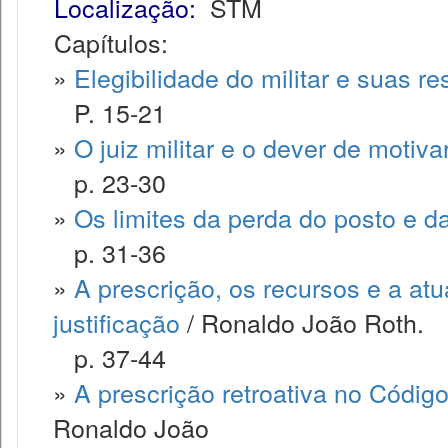
Localização:
STM
Capítulos:
»
Elegibilidade do militar e suas re
P. 15-21
»
O juiz militar e o dever de motiv
p. 23-30
»
Os limites da perda do posto e d
p. 31-36
»
A prescrição, os recursos e a at
justificação
/ Ronaldo João Roth.
p. 37-44
»
A prescrição retroativa no Código
Ronaldo João