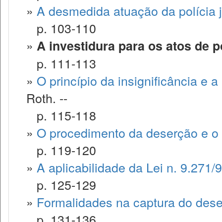
»
A desmedida atuação da polícia ju
p. 103-110
»
A investidura para os atos de pol
p. 111-113
»
O princípio da insignificância e a p
Roth. --
p. 115-118
»
O procedimento da deserção e o 
p. 119-120
»
A aplicabilidade da Lei n. 9.271/9
p. 125-129
»
Formalidades na captura do dese
p. 131-136