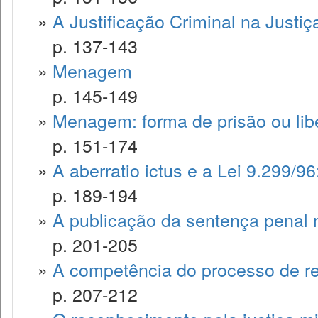
»
A Justificação Criminal na Justiça
p. 137-143
»
Menagem
p. 145-149
»
Menagem: forma de prisão ou lib
p. 151-174
»
A aberratio ictus e a Lei 9.299/9
p. 189-194
»
A publicação da sentença penal mi
p. 201-205
»
A competência do processo de re
p. 207-212