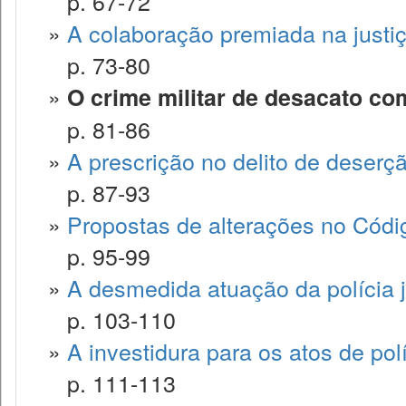
p. 67-72
»
A colaboração premiada na justiça
p. 73-80
»
O crime militar de desacato co
p. 81-86
»
A prescrição no delito de deserç
p. 87-93
»
Propostas de alterações no Códig
p. 95-99
»
A desmedida atuação da polícia ju
p. 103-110
»
A investidura para os atos de políc
p. 111-113