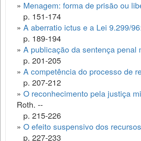
»
Menagem: forma de prisão ou lib
p. 151-174
»
A aberratio ictus e a Lei 9.299/9
p. 189-194
»
A publicação da sentença penal mi
p. 201-205
»
A competência do processo de re
p. 207-212
»
O reconhecimento pela justiça mili
Roth. --
p. 215-226
»
O efeito suspensivo dos recursos
p. 227-233