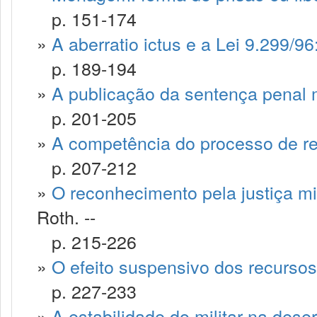
p. 151-174
»
A aberratio ictus e a Lei 9.299/9
p. 189-194
»
A publicação da sentença penal mi
p. 201-205
»
A competência do processo de re
p. 207-212
»
O reconhecimento pela justiça mili
Roth. --
p. 215-226
»
O efeito suspensivo dos recursos
p. 227-233
»
A estabilidade do militar na dese