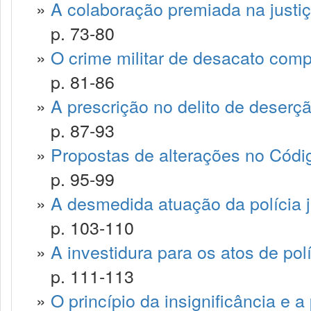
»
A colaboração premiada na justiça
p. 73-80
»
O crime militar de desacato comp
p. 81-86
»
A prescrição no delito de deserç
p. 87-93
»
Propostas de alterações no Códig
p. 95-99
»
A desmedida atuação da polícia ju
p. 103-110
»
A investidura para os atos de políc
p. 111-113
»
O princípio da insignificância e a p