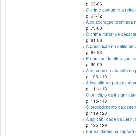
p. 63-66
»
O crime comum e a reinc
p. 67-72
»
A colaboração premiada na 
p. 73-80
»
O crime militar de desaca
p. 81-86
»
A prescrição no delito de
p. 87-93
»
Propostas de alterações n
p. 95-99
»
A desmedida atuação da pol
p. 103-110
»
A investidura para os atos 
p. 111-113
»
O princípio da insignificânc
p. 115-118
»
O procedimento da deserç
p. 119-120
»
A aplicabilidade da Lei n. 
p. 125-129
»
Formalidades na captura 