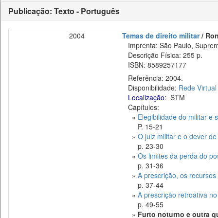
Publicação: Texto - Português
2004
Temas de direito militar
/ Ron
Imprenta: São Paulo, Suprema
Descrição Física: 255 p.
ISBN: 8589257177
Referência: 2004.
Disponibilidade:
Rede Virtual
Localização:
STM
Capítulos:
»
Elegibilidade do militar e 
P. 15-21
»
O juiz militar e o dever d
p. 23-30
»
Os limites da perda do po
p. 31-36
»
A prescrição, os recursos 
p. 37-44
»
A prescrição retroativa no
p. 49-55
»
Furto noturno e outra q