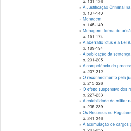
p. 131-136
»
A Justificação Criminal na 
p. 137-143
»
Menagem
p. 145-149
»
Menagem: forma de prisão
p. 151-174
»
A aberratio ictus e a Lei 
p. 189-194
»
A publicação da sentença p
p. 201-205
»
A competência do process
p. 207-212
»
O reconhecimento pela just
p. 215-226
»
O efeito suspensivo dos r
p. 227-233
»
A estabilidade do militar 
p. 235-239
»
Os Recursos no Regulament
p. 241-246
»
A acumulação de cargos pú
p. 247-255