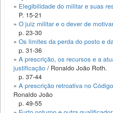
»
Elegibilidade do militar e suas re
P. 15-21
»
O juiz militar e o dever de motiv
p. 23-30
»
Os limites da perda do posto e d
p. 31-36
»
A prescrição, os recursos e a at
justificação
/ Ronaldo João Roth.
p. 37-44
»
A prescrição retroativa no Código
Ronaldo João
p. 49-55
»
Furto noturno e outra qualificado