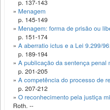
p. 137-143
»
Menagem
p. 145-149
»
Menagem: forma de prisão ou lib
p. 151-174
»
A aberratio ictus e a Lei 9.299/9
p. 189-194
»
A publicação da sentença penal mi
p. 201-205
»
A competência do processo de re
p. 207-212
»
O reconhecimento pela justiça mili
Roth. --