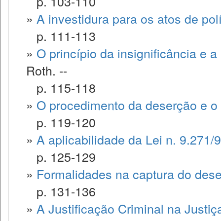
p. 103-110
»
A investidura para os atos de políc
p. 111-113
»
O princípio da insignificância e a p
Roth. --
p. 115-118
»
O procedimento da deserção e o 
p. 119-120
»
A aplicabilidade da Lei n. 9.271/9
p. 125-129
»
Formalidades na captura do dese
p. 131-136
»
A Justificação Criminal na Justiça