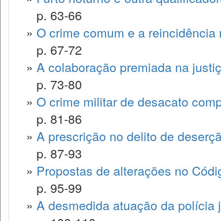
p. 63-66
»
O crime comum e a reincidência
p. 67-72
»
A colaboração premiada na justiça
p. 73-80
»
O crime militar de desacato comp
p. 81-86
»
A prescrição no delito de deserç
p. 87-93
»
Propostas de alterações no Códig
p. 95-99
»
A desmedida atuação da polícia ju