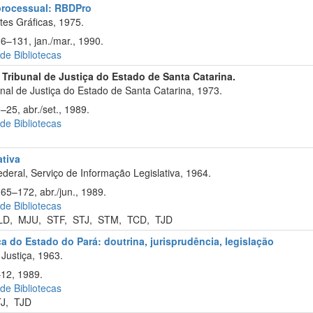
o processual: RBDPro
tes Gráficas, 1975.
26–131, jan./mar., 1990.
 de Bibliotecas
 Tribunal de Justiça do Estado de Santa Catarina.
nal de Justiça do Estado de Santa Catarina, 1973.
–25, abr./set., 1989.
 de Bibliotecas
ativa
eral, Serviço de Informação Legislativa, 1964.
65–172, abr./jun., 1989.
 de Bibliotecas
LD
,
MJU
,
STF
,
STJ
,
STM
,
TCD
,
TJD
ça do Estado do Pará: doutrina, jurisprudência, legislação
Justiça, 1963.
–12, 1989.
 de Bibliotecas
TJ
,
TJD