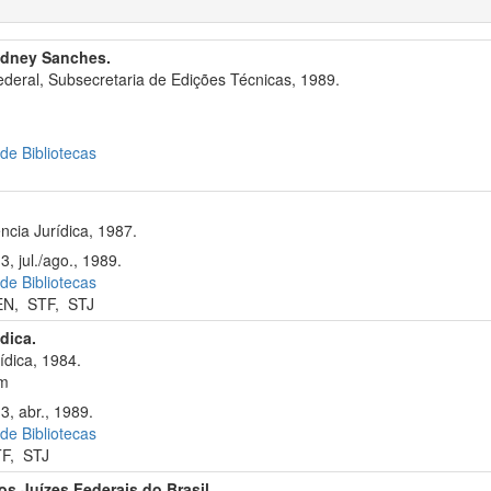
ydney Sanches.
deral, Subsecretaria de Edições Técnicas, 1989.
 de Bibliotecas
ncia Jurídica, 1987.
3, jul./ago., 1989.
 de Bibliotecas
EN
,
STF
,
STJ
ídica.
ídica, 1984.
cm
3, abr., 1989.
 de Bibliotecas
TF
,
STJ
s Juízes Federais do Brasil.