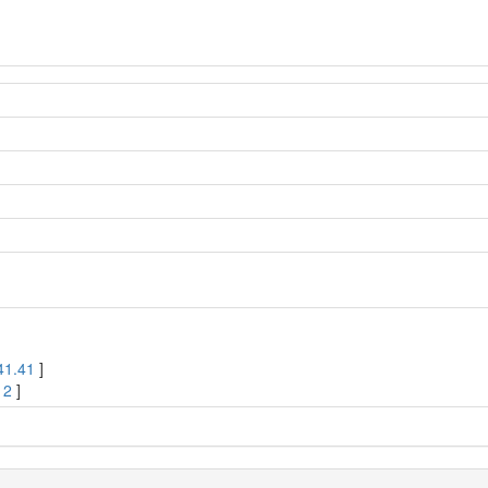
41.41
]
12
]