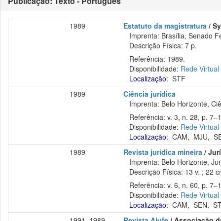
Publicação: Texto - Português
1989
Estatuto da magistratura
/ S
Imprenta: Brasília, Senado Fe
Descrição Física: 7 p.
Referência: 1989.
Disponibilidade:
Rede Virtual
Localização:
STF
1989
Ciência jurídica
Imprenta: Belo Horizonte, Ciê
Referência: v. 3, n. 28, p. 7–1
Disponibilidade:
Rede Virtual
Localização:
CAM
,
MJU
,
S
1989
Revista jurídica mineira
/ Jur
Imprenta: Belo Horizonte, Jur
Descrição Física: 13 v. ; 22 
Referência: v. 6, n. 60, p. 7–1
Disponibilidade:
Rede Virtual
Localização:
CAM
,
SEN
,
S
1991, 1989
Revista Ajufe
/ Associação do