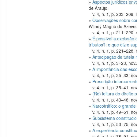
»
Aspectos jurídicos envo
de Araújo.
v. 4, n. 1, p. 203–209, 
»
Observações sobre comp
Wilney Magno de Azeved
v. 4, n. 1, p. 211–220, 
»
É possível a exclusão 
tributos?: o que diz o sup
v. 4, n. 1, p. 221–228, 
»
Antecipação de tutela 
v. 4, n. 1, p. 3–23, nov.
»
A importância das esco
v. 4, n. 1, p. 25–33, nov
»
Prescrição intercorrent
v. 4, n. 1, p. 35–41, nov
»
(Re) leitura do direito
v. 4, n. 1, p. 43–48, nov
»
Narcotráfico: o grand
v. 4, n. 1, p. 49–51, nov
»
Subsistema constitucion
v. 4, n. 1, p. 53–75, nov
»
A experiência constitu
v. 4, n. 1, p. 78–91, nov