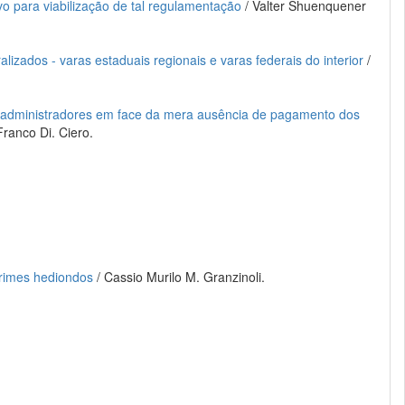
ivo para viabilização de tal regulamentação
/ Valter Shuenquener
izados - varas estaduais regionais e varas federais do interior
/
eus administradores em face da mera ausência de pagamento dos
ranco Di. Ciero.
 crimes hediondos
/ Cassio Murilo M. Granzinoli.