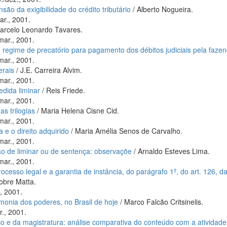
nsão da exigibilidade do crédito tributário
/ Alberto Nogueira.
ar., 2001.
arcelo Leonardo Tavares.
mar., 2001.
regime de precatório para pagamento dos débitos judiciais pela fazen
mar., 2001.
erais
/ J.E. Carreira Alvim.
mar., 2001.
edida liminar
/ Reis Friede.
mar., 2001.
s trilogias
/ Maria Helena Cisne Cid.
mar., 2001.
 e o direito adquirido
/ Maria Amélia Senos de Carvalho.
mar., 2001.
 de liminar ou de sentença: observaçõe
/ Arnaldo Esteves Lima.
mar., 2001.
rocesso legal e a garantia de instância, do parágrafo 1º, do art. 126
obre Matta.
., 2001.
monia dos poderes, no Brasil de hoje
/ Marco Falcão Critsinelis.
r., 2001.
io e da magistratura: análise comparativa do conteúdo com a atividade