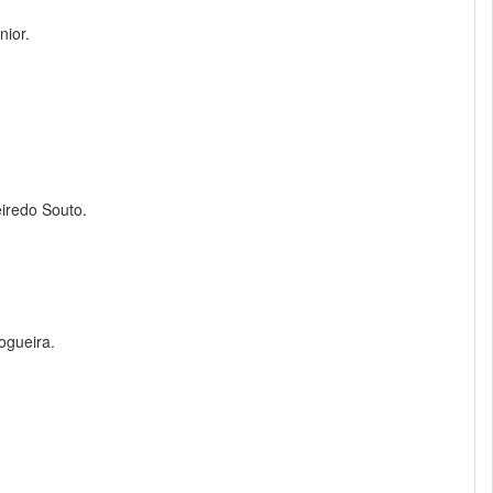
nior.
eiredo Souto.
ogueira.