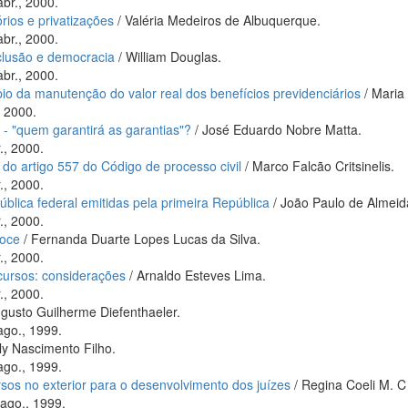
abr., 2000.
rios e privatizações
/ Valéria Medeiros de Albuquerque.
abr., 2000.
xclusão e democracia
/ William Douglas.
abr., 2000.
ípio da manutenção do valor real dos benefícios previdenciários
/ Maria
, 2000.
 - "quem garantirá as garantias"?
/ José Eduardo Nobre Matta.
., 2000.
 do artigo 557 do Código de processo civil
/ Marco Falcão Critsinelis.
., 2000.
ública federal emitidas pela primeira República
/ João Paulo de Almei
., 2000.
doce
/ Fernanda Duarte Lopes Lucas da Silva.
., 2000.
cursos: considerações
/ Arnaldo Esteves Lima.
., 2000.
gusto Guilherme Diefenthaeler.
ago., 1999.
rly Nascimento Filho.
ago., 1999.
sos no exterior para o desenvolvimento dos juízes
/ Regina Coeli M. C
 ago., 1999.