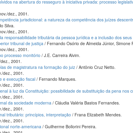
lvidos na abertura do resseguro à iniciativa privada: processo legislat
nov./dez., 2001.
etência jurisdicional: a natureza da competência dos juízes descentral
o Silva.
nov./dez., 2001.
da responsabilidade tributária da pessoa jurídica e a inclusão dos s
erior tribunal de justiça
/ Fernando Osório de Almeida Júnior, Simone F
nov./dez., 2001.
no processo monitório
/ J.E. Carreira Alvim.
/dez., 2001.
las de magistratura na formação do juiz
/ Antônio Cruz Netto.
./dez., 2001.
e e execução fiscal
/ Fernando Marques.
./dez., 2001.
 penal à luz da Constituição: possibilidade de substituição da pena nos
./dez., 2001.
e mal da sociedade moderna
/ Cláudia Valéria Bastos Fernandes.
./dez., 2001.
al tributário: princípios, interpretação
/ Frana Elizabeth Mendes.
./dez., 2001.
cional norte-americana
/ Guilherme Bollorini Pereira.
./dez., 2001.