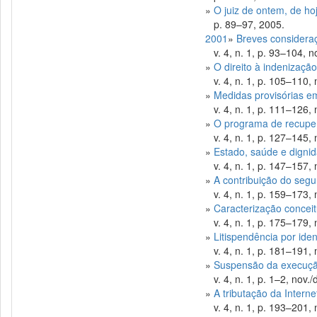
»
O juiz de ontem, de h
p. 89–97, 2005.
2001
»
Breves consideraç
v. 4, n. 1, p. 93–104, n
»
O direito à indenização
v. 4, n. 1, p. 105–110, 
»
Medidas provisórias em
v. 4, n. 1, p. 111–126, 
»
O programa de recupera
v. 4, n. 1, p. 127–145, 
»
Estado, saúde e dign
v. 4, n. 1, p. 147–157, 
»
A contribuição do segu
v. 4, n. 1, p. 159–173, 
»
Caracterização conceit
v. 4, n. 1, p. 175–179, 
»
Litispendência por ide
v. 4, n. 1, p. 181–191, 
»
Suspensão da execução
v. 4, n. 1, p. 1–2, nov./
»
A tributação da Intern
v. 4, n. 1, p. 193–201, 