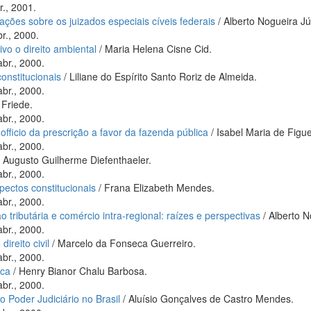
r., 2001.
ções sobre os juizados especiais cíveis federais
/ Alberto Nogueira Jú
r., 2000.
vo o direito ambiental
/ Maria Helena Cisne Cid.
abr., 2000.
onstitucionais
/ Liliane do Espírito Santo Roriz de Almeida.
abr., 2000.
 Friede.
abr., 2000.
fficio da prescrição a favor da fazenda pública
/ Isabel Maria de Figu
abr., 2000.
 Augusto Guilherme Diefenthaeler.
abr., 2000.
pectos constitucionais
/ Frana Elizabeth Mendes.
abr., 2000.
 tributária e comércio intra-regional: raízes e perspectivas
/ Alberto N
abr., 2000.
ireito civil
/ Marcelo da Fonseca Guerreiro.
abr., 2000.
ica
/ Henry Bianor Chalu Barbosa.
abr., 2000.
 Poder Judiciário no Brasil
/ Aluísio Gonçalves de Castro Mendes.