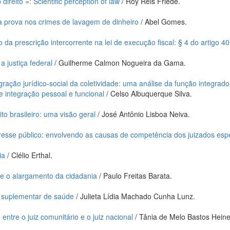
direito =: Scientific perception of law
/ Roy Reis Friede.
 prova nos crimes de lavagem de dinheiro
/ Abel Gomes.
a prescrição intercorrente na lei de execução fiscal: § 4 do artigo 40
a justiça federal
/ Guilherme Calmon Nogueira da Gama.
egração jurídico-social da coletividade: uma análise da função integrador
 integração pessoal e funcional
/ Celso Albuquerque Silva.
ito brasileiro: uma visão geral
/ José Antônio Lisboa Neiva.
eresse público: envolvendo as causas de competência dos juizados espe
ia
/ Clélio Erthal.
e o alargamento da cidadania
/ Paulo Freitas Barata.
a suplementar de saúde
/ Julieta Lídia Machado Cunha Lunz.
 entre o juiz comunitário e o juiz nacional
/ Tânia de Melo Bastos Heine