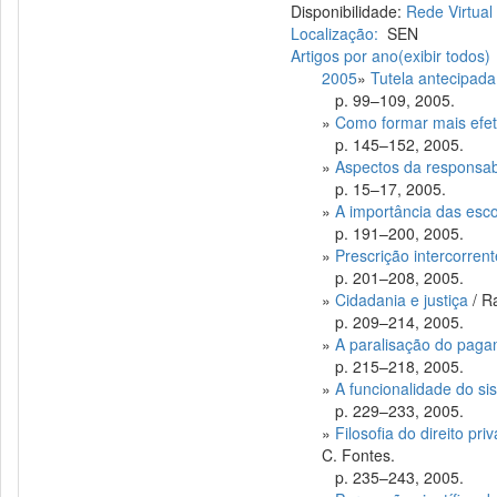
Disponibilidade:
Rede Virtual
Localização:
SEN
Artigos por ano
(exibir todos)
2005
»
Tutela antecipada
p. 99–109, 2005.
»
Como formar mais efeti
p. 145–152, 2005.
»
Aspectos da responsabi
p. 15–17, 2005.
»
A importância das esco
p. 191–200, 2005.
»
Prescrição intercorrent
p. 201–208, 2005.
»
Cidadania e justiça
/ R
p. 209–214, 2005.
»
A paralisação do paga
p. 215–218, 2005.
»
A funcionalidade do sis
p. 229–233, 2005.
»
Filosofia do direito p
C. Fontes.
p. 235–243, 2005.