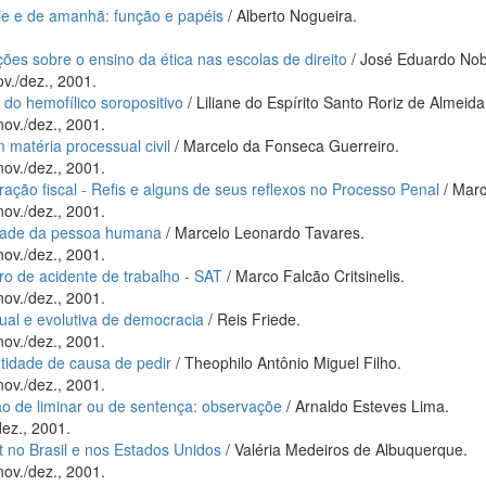
oje e de amanhã: função e papéis
/ Alberto Nogueira.
ões sobre o ensino da ética nas escolas de direito
/ José Eduardo Nob
ov./dez., 2001.
 do hemofílico soropositivo
/ Liliane do Espírito Santo Roriz de Almeida
nov./dez., 2001.
 matéria processual civil
/ Marcelo da Fonseca Guerreiro.
nov./dez., 2001.
ção fiscal - Refis e alguns de seus reflexos no Processo Penal
/ Marc
nov./dez., 2001.
idade da pessoa humana
/ Marcelo Leonardo Tavares.
nov./dez., 2001.
ro de acidente de trabalho - SAT
/ Marco Falcão Critsinelis.
nov./dez., 2001.
ual e evolutiva de democracia
/ Reis Friede.
nov./dez., 2001.
ntidade de causa de pedir
/ Theophilo Antônio Miguel Filho.
nov./dez., 2001.
 de liminar ou de sentença: observaçõe
/ Arnaldo Esteves Lima.
dez., 2001.
et no Brasil e nos Estados Unidos
/ Valéria Medeiros de Albuquerque.
nov./dez., 2001.