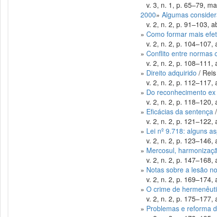
v. 3, n. 1, p. 65–79, ma
2000
»
Algumas considera
v. 2, n. 2, p. 91–103, ab
»
Como formar mais efeti
v. 2, n. 2, p. 104–107, 
»
Conflito entre normas c
v. 2, n. 2, p. 108–111, 
»
Direito adquirido
/ Reis
v. 2, n. 2, p. 112–117, 
»
Do reconhecimento ex o
v. 2, n. 2, p. 118–120, 
»
Eficácias da sentença
/
v. 2, n. 2, p. 121–122, 
»
Lei nº 9.718: alguns as
v. 2, n. 2, p. 123–146, 
»
Mercosul, harmonização
v. 2, n. 2, p. 147–168, 
»
Notas sobre a lesão no d
v. 2, n. 2, p. 169–174, 
»
O crime de hermenêut
v. 2, n. 2, p. 175–177, 
»
Problemas e reforma do