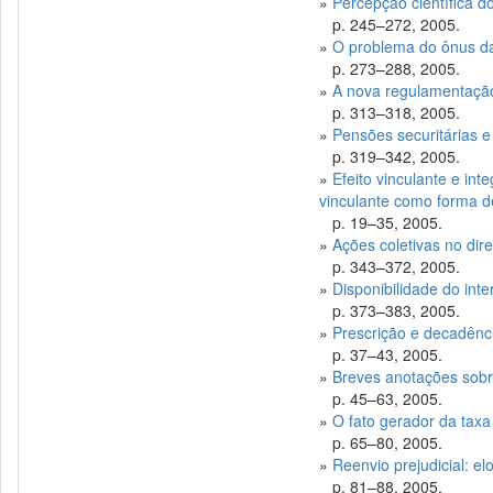
»
Percepção científica do 
p. 245–272, 2005.
»
O problema do ônus da
p. 273–288, 2005.
»
A nova regulamentação d
p. 313–318, 2005.
»
Pensões securitárias e 
p. 319–342, 2005.
»
Efeito vinculante e int
vinculante como forma de
p. 19–35, 2005.
»
Ações coletivas no dire
p. 343–372, 2005.
»
Disponibilidade do int
p. 373–383, 2005.
»
Prescrição e decadênc
p. 37–43, 2005.
»
Breves anotações sobr
p. 45–63, 2005.
»
O fato gerador da tax
p. 65–80, 2005.
»
Reenvio prejudicial: elo
p. 81–88, 2005.