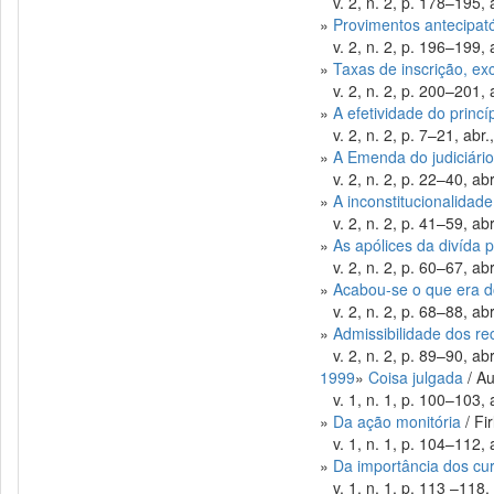
v. 2, n. 2, p. 178–195, 
»
Provimentos antecipató
v. 2, n. 2, p. 196–199, 
»
Taxas de inscrição, e
v. 2, n. 2, p. 200–201, 
»
A efetividade do princ
v. 2, n. 2, p. 7–21, abr.
»
A Emenda do judiciário
v. 2, n. 2, p. 22–40, abr
»
A inconstitucionalidade
v. 2, n. 2, p. 41–59, abr
»
As apólices da divída p
v. 2, n. 2, p. 60–67, abr
»
Acabou-se o que era 
v. 2, n. 2, p. 68–88, abr
»
Admissibilidade dos re
v. 2, n. 2, p. 89–90, abr
1999
»
Coisa julgada
/ Au
v. 1, n. 1, p. 100–103, 
»
Da ação monitória
/ Fi
v. 1, n. 1, p. 104–112, 
»
Da importância dos cur
v. 1, n. 1, p. 113 –118,