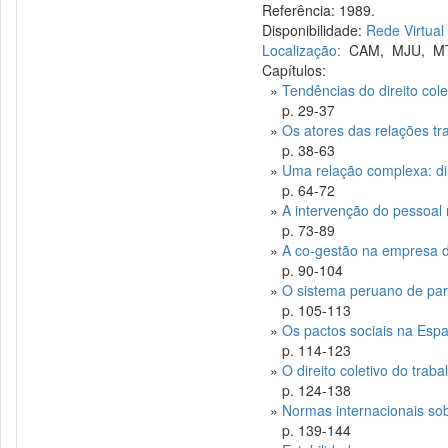
Referência: 1989.
Disponibilidade:
Rede Virtual
Localização:
CAM
,
MJU
,
M
Capítulos:
»
Tendências do direito cole
p. 29-37
»
Os atores das relações tr
p. 38-63
»
Uma relação complexa: dir
p. 64-72
»
A intervenção do pessoal
p. 73-89
»
A co-gestão na empresa d
p. 90-104
»
O sistema peruano de par
p. 105-113
»
Os pactos sociais na Esp
p. 114-123
»
O direito coletivo do trab
p. 124-138
»
Normas internacionais so
p. 139-144