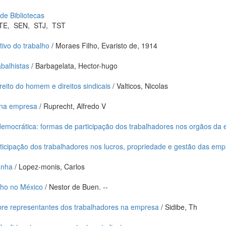
 de Bibliotecas
TE
,
SEN
,
STJ
,
TST
tivo do trabalho
/ Moraes Filho, Evaristo de, 1914
abalhistas
/ Barbagelata, Hector-hugo
eito do homem e direitos sindicais
/ Valticos, Nicolas
 na empresa
/ Ruprecht, Alfredo V
emocrática: formas de participação dos trabalhadores nos orgãos da
ticipação dos trabalhadores nos lucros, propriedade e gestão das em
anha
/ Lopez-monis, Carlos
alho no México
/ Nestor de Buen. --
bre representantes dos trabalhadores na empresa
/ Sidibe, Th