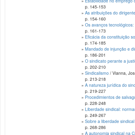
»
Estabilidade no emprego d
p. 145-153
»
As atribuições do dirigen
p. 154-160
»
Os avanços tecnológicos: i
p. 161-173
»
Eficácia da constituição so
p. 174-185
»
Mandado de injunção e dir
p. 186-201
»
O sindicato perante a just
p. 202-210
»
Sindicalismo
/ Vianna, Jo
p. 213-218
»
A natureza jurídica do sin
p. 219-227
»
Procedimientos de salvagu
p. 228-248
»
Liberdade sindical: norma
p. 249-267
»
Sobre a liberdade sindical
p. 268-286
»
A autonomia sindical na C