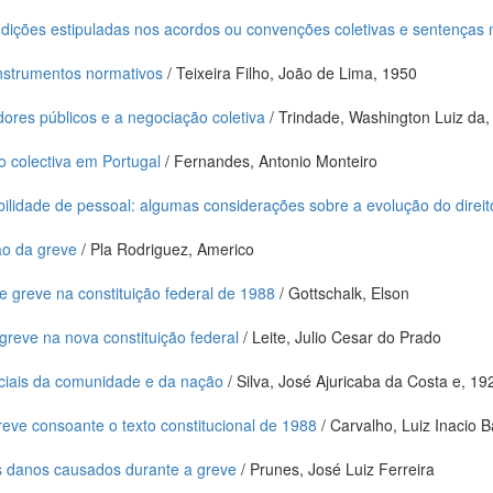
ndições estipuladas nos acordos ou convenções coletivas e sentenças 
instrumentos normativos
/ Teixeira Filho, João de Lima, 1950
dores públicos e a negociação coletiva
/ Trindade, Washington Luiz da,
o colectiva em Portugal
/ Fernandes, Antonio Monteiro
ilidade de pessoal: algumas considerações sobre a evolução do direit
o da greve
/ Pla Rodriguez, Americo
 de greve na constituição federal de 1988
/ Gottschalk, Elson
 greve na nova constituição federal
/ Leite, Julio Cesar do Prado
ciais da comunidade e da nação
/ Silva, José Ajuricaba da Costa e, 19
greve consoante o texto constitucional de 1988
/ Carvalho, Luiz Inacio 
s danos causados durante a greve
/ Prunes, José Luiz Ferreira