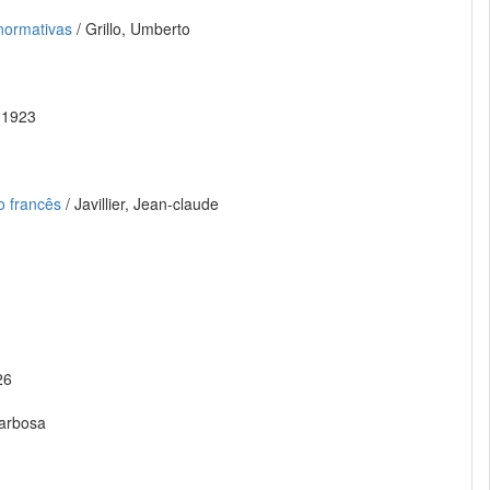
normativas
/ Grillo, Umberto
 1923
o francês
/ Javillier, Jean-claude
26
Barbosa