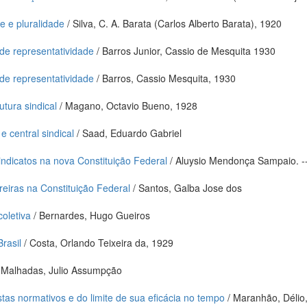
e e pluralidade
/ Silva, C. A. Barata (Carlos Alberto Barata), 1920
s de representatividade
/ Barros Junior, Cassio de Mesquita 1930
s de representatividade
/ Barros, Cassio Mesquita, 1930
utura sindical
/ Magano, Octavio Bueno, 1928
 central sindical
/ Saad, Eduardo Gabriel
sindicatos na nova Constituição Federal
/ Aluysio Mendonça Sampaio. -
reiras na Constituição Federal
/ Santos, Galba Jose dos
coletiva
/ Bernardes, Hugo Gueiros
rasil
/ Costa, Orlando Teixeira da, 1929
 Malhadas, Julio Assumpção
stas normativos e do limite de sua eficácia no tempo
/ Maranhão, Délio