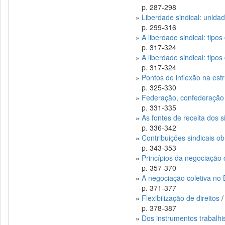
p. 287-298
»
Liberdade sindical: unidad
p. 299-316
»
A liberdade sindical: tipo
p. 317-324
»
A liberdade sindical: tipo
p. 317-324
»
Pontos de inflexão na estr
p. 325-330
»
Federação, confederação e
p. 331-335
»
As fontes de receita dos 
p. 336-342
»
Contribuições sindicais ob
p. 343-353
»
Princípios da negociação 
p. 357-370
»
A negociação coletiva no B
p. 371-377
»
Flexibilização de direitos
/
p. 378-387
»
Dos instrumentos trabalhi