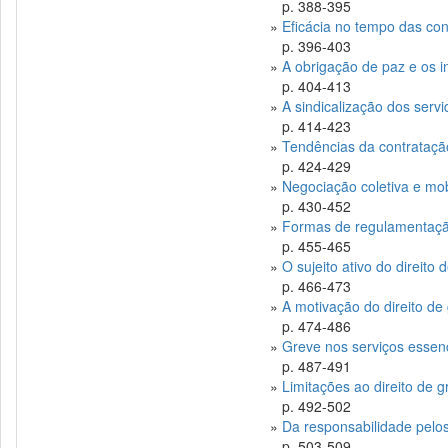
p. 388-395
»
Eficácia no tempo das co
p. 396-403
»
A obrigação de paz e os 
p. 404-413
»
A sindicalização dos servi
p. 414-423
»
Tendências da contrataçã
p. 424-429
»
Negociação coletiva e mob
p. 430-452
»
Formas de regulamentaçã
p. 455-465
»
O sujeito ativo do direito
p. 466-473
»
A motivação do direito de
p. 474-486
»
Greve nos serviços essen
p. 487-491
»
Limitações ao direito de 
p. 492-502
»
Da responsabilidade pelo
p. 503-509