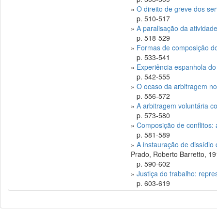
»
O direito de greve dos se
p. 510-517
»
A paralisação da atividad
p. 518-529
»
Formas de composição dos 
p. 533-541
»
Experiência espanhola do 
p. 542-555
»
O ocaso da arbitragem nos
p. 556-572
»
A arbitragem voluntária c
p. 573-580
»
Composição de conflitos: a
p. 581-589
»
A instauração de dissídio
Prado, Roberto Barretto, 1
p. 590-602
»
Justiça do trabalho: repre
p. 603-619