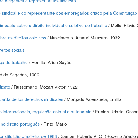
e dirigentes e representantes sindicais
te sindical e do representante dos empregados criado pela Constituiçã
mpacto sobre o direito individual e coletivo do trabalho
/ Mello, Flávio 
bre os direitos coletivos
/ Nascimento, Amauri Mascaro, 1932
eitos sociais
iça do trabalho
/ Romita, Arion Sayão
sé de Segadas, 1906
dicato
/ Russomano, Mozart Victor, 1922
arda de los derechos sindicales
/ Morgado Valenzuela, Emilio
s internacionais, regulação estatal e autonomia
/ Ermida Uriarte, Oscar
 no direito português
/ Pinto, Mario
onstituição brasileira de 1988
/ Santos, Roberto A. O. (Roberto Araújo 