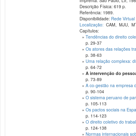
Imprenta: São Paulo, Ltr, 198
Descrição Física: 619 p.
Referência: 1989.
Disponibilidade:
Rede Virtual
Localização:
CAM
,
MJU
,
M
Capítulos:
»
Tendências do direito cole
p. 29-37
»
Os atores das relações tr
p. 38-63
»
Uma relação complexa: dir
p. 64-72
»
A intervenção do pesso
p. 73-89
»
A co-gestão na empresa d
p. 90-104
»
O sistema peruano de par
p. 105-113
»
Os pactos sociais na Esp
p. 114-123
»
O direito coletivo do trab
p. 124-138
»
Normas internacionais so