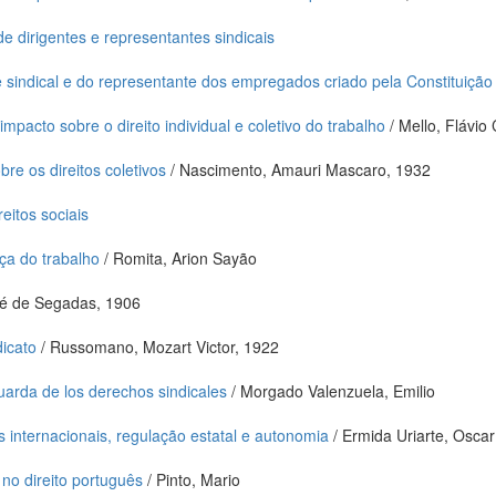
e dirigentes e representantes sindicais
te sindical e do representante dos empregados criado pela Constituiçã
mpacto sobre o direito individual e coletivo do trabalho
/ Mello, Flávio 
bre os direitos coletivos
/ Nascimento, Amauri Mascaro, 1932
eitos sociais
iça do trabalho
/ Romita, Arion Sayão
sé de Segadas, 1906
dicato
/ Russomano, Mozart Victor, 1922
arda de los derechos sindicales
/ Morgado Valenzuela, Emilio
s internacionais, regulação estatal e autonomia
/ Ermida Uriarte, Oscar
 no direito português
/ Pinto, Mario