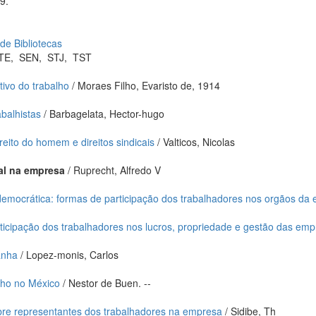
9.
 de Bibliotecas
TE
,
SEN
,
STJ
,
TST
tivo do trabalho
/ Moraes Filho, Evaristo de, 1914
abalhistas
/ Barbagelata, Hector-hugo
eito do homem e direitos sindicais
/ Valticos, Nicolas
al na empresa
/ Ruprecht, Alfredo V
emocrática: formas de participação dos trabalhadores nos orgãos da
ticipação dos trabalhadores nos lucros, propriedade e gestão das em
anha
/ Lopez-monis, Carlos
alho no México
/ Nestor de Buen. --
bre representantes dos trabalhadores na empresa
/ Sidibe, Th