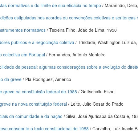
stas normativos e do limite de sua eficácia no tempo
/ Maranhão, Délio
ndições estipuladas nos acordos ou convenções coletivas e sentenças 
instrumentos normativos
/ Teixeira Filho, João de Lima, 1950
dores públicos e a negociação coletiva
/ Trindade, Washington Luiz da,
o colectiva em Portugal
/ Fernandes, Antonio Monteiro
ilidade de pessoal: algumas considerações sobre a evolução do direit
o da greve
/ Pla Rodriguez, Americo
 de greve na constituição federal de 1988
/ Gottschalk, Elson
 greve na nova constituição federal
/ Leite, Julio Cesar do Prado
ciais da comunidade e da nação
/ Silva, José Ajuricaba da Costa e, 19
greve consoante o texto constitucional de 1988
/ Carvalho, Luiz Inacio 