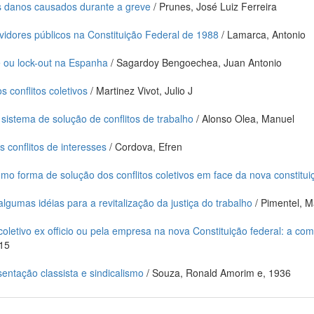
s danos causados durante a greve
/ Prunes, José Luiz Ferreira
rvidores públicos na Constituição Federal de 1988
/ Lamarca, Antonio
e ou lock-out na Espanha
/ Sagardoy Bengoechea, Juan Antonio
conflitos coletivos
/ Martinez Vivot, Julio J
sistema de solução de conflitos de trabalho
/ Alonso Olea, Manuel
 conflitos de interesses
/ Cordova, Efren
omo forma de solução dos conflitos coletivos em face da nova constitui
lgumas idéias para a revitalização da justiça do trabalho
/ Pimentel, M
 coletivo ex officio ou pela empresa na nova Constituição federal: a 
915
sentação classista e sindicalismo
/ Souza, Ronald Amorim e, 1936