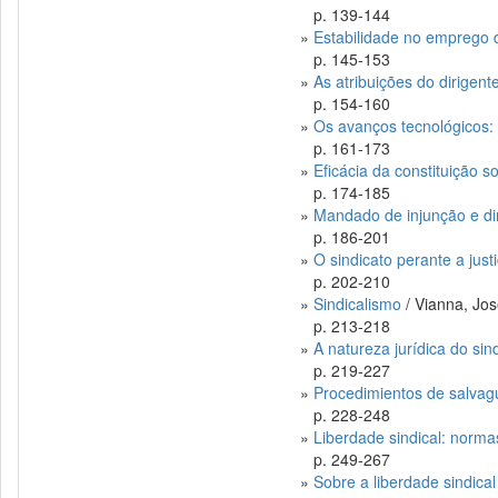
p. 139-144
»
Estabilidade no emprego d
p. 145-153
»
As atribuições do dirigen
p. 154-160
»
Os avanços tecnológicos: i
p. 161-173
»
Eficácia da constituição so
p. 174-185
»
Mandado de injunção e dir
p. 186-201
»
O sindicato perante a just
p. 202-210
»
Sindicalismo
/ Vianna, Jo
p. 213-218
»
A natureza jurídica do sin
p. 219-227
»
Procedimientos de salvagu
p. 228-248
»
Liberdade sindical: norma
p. 249-267
»
Sobre a liberdade sindical