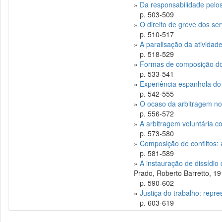
»
Da responsabilidade pelo
p. 503-509
»
O direito de greve dos se
p. 510-517
»
A paralisação da atividad
p. 518-529
»
Formas de composição dos 
p. 533-541
»
Experiência espanhola do 
p. 542-555
»
O ocaso da arbitragem nos
p. 556-572
»
A arbitragem voluntária c
p. 573-580
»
Composição de conflitos: a
p. 581-589
»
A instauração de dissídio
Prado, Roberto Barretto, 1
p. 590-602
»
Justiça do trabalho: repre
p. 603-619