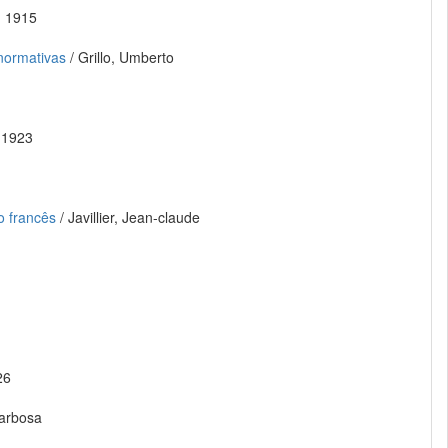
, 1915
normativas
/ Grillo, Umberto
 1923
o francês
/ Javillier, Jean-claude
26
Barbosa