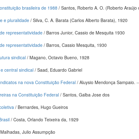
onstituição brasileira de 1988
/ Santos, Roberto A. O. (Roberto Araújo 
e e pluralidade
/ Silva, C. A. Barata (Carlos Alberto Barata), 1920
s de representatividade
/ Barros Junior, Cassio de Mesquita 1930
s de representatividade
/ Barros, Cassio Mesquita, 1930
utura sindical
/ Magano, Octavio Bueno, 1928
 central sindical
/ Saad, Eduardo Gabriel
sindicatos na nova Constituição Federal
/ Aluysio Mendonça Sampaio. -
reiras na Constituição Federal
/ Santos, Galba Jose dos
coletiva
/ Bernardes, Hugo Gueiros
rasil
/ Costa, Orlando Teixeira da, 1929
 Malhadas, Julio Assumpção