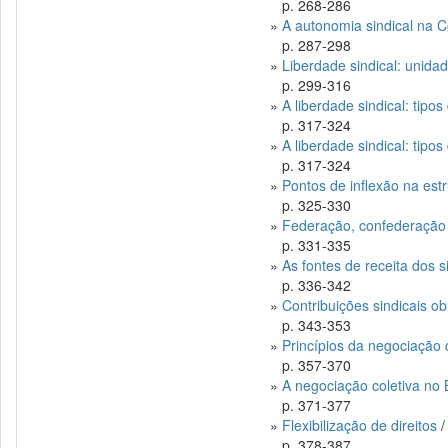
p. 268-286
»
A autonomia sindical na C
p. 287-298
»
Liberdade sindical: unidad
p. 299-316
»
A liberdade sindical: tipo
p. 317-324
»
A liberdade sindical: tipo
p. 317-324
»
Pontos de inflexão na estr
p. 325-330
»
Federação, confederação e
p. 331-335
»
As fontes de receita dos 
p. 336-342
»
Contribuições sindicais ob
p. 343-353
»
Princípios da negociação 
p. 357-370
»
A negociação coletiva no B
p. 371-377
»
Flexibilização de direitos
/
p. 378-387