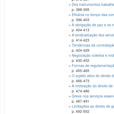
»
Dos instrumentos trabalhi
p. 388-395
»
Eficácia no tempo das co
p. 396-403
»
A obrigação de paz e os 
p. 404-413
»
A sindicalização dos servi
p. 414-423
»
Tendências da contrataçã
p. 424-429
»
Negociação coletiva e mob
p. 430-452
»
Formas de regulamentaçã
p. 455-465
»
O sujeito ativo do direito
p. 466-473
»
A motivação do direito de
p. 474-486
»
Greve nos serviços essen
p. 487-491
»
Limitações ao direito de 
p. 492-502