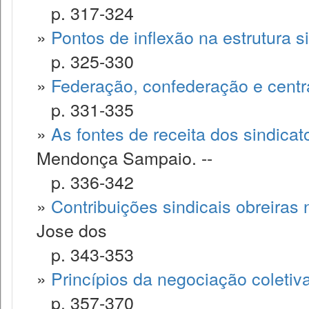
p. 317-324
»
Pontos de inflexão na estrutura s
p. 325-330
»
Federação, confederação e centra
p. 331-335
»
As fontes de receita dos sindica
Mendonça Sampaio. --
p. 336-342
»
Contribuições sindicais obreiras 
Jose dos
p. 343-353
»
Princípios da negociação coletiv
p. 357-370