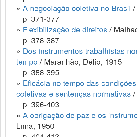
»
A negociação coletiva no Brasil
/
p. 371-377
»
Flexibilização de direitos
/ Malha
p. 378-387
»
Dos instrumentos trabalhistas nor
tempo
/ Maranhão, Délio, 1915
p. 388-395
»
Eficácia no tempo das condições
coletivas e sentenças normativas
/
p. 396-403
»
A obrigação de paz e os instrum
Lima, 1950
p. 404-413