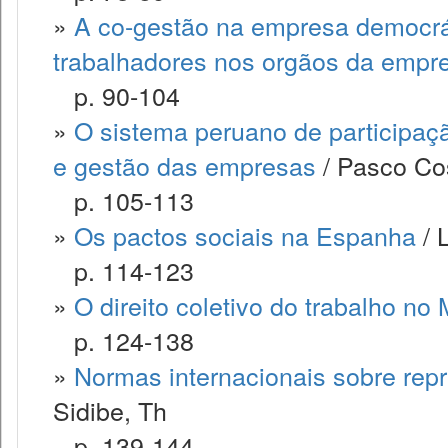
»
A co-gestão na empresa democrát
trabalhadores nos orgãos da empr
p. 90-104
»
O sistema peruano de participaçã
e gestão das empresas
/ Pasco Co
p. 105-113
»
Os pactos sociais na Espanha
/ 
p. 114-123
»
O direito coletivo do trabalho no
p. 124-138
»
Normas internacionais sobre rep
Sidibe, Th
p. 139-144