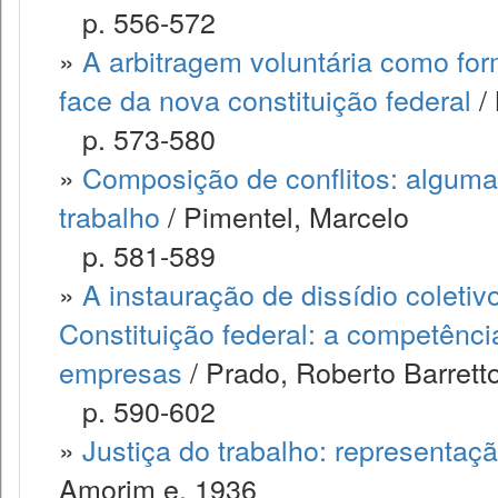
p. 556-572
»
A arbitragem voluntária como for
face da nova constituição federal
/ 
p. 573-580
»
Composição de conflitos: algumas 
trabalho
/ Pimentel, Marcelo
p. 581-589
»
A instauração de dissídio coletiv
Constituição federal: a competênci
empresas
/ Prado, Roberto Barrett
p. 590-602
»
Justiça do trabalho: representaçã
Amorim e, 1936