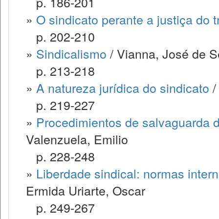
p. 186-201
»
O sindicato perante a justiça do 
p. 202-210
»
Sindicalismo
/ Vianna, José de 
p. 213-218
»
A natureza jurídica do sindicato
/
p. 219-227
»
Procedimientos de salvaguarda d
Valenzuela, Emilio
p. 228-248
»
Liberdade sindical: normas inter
Ermida Uriarte, Oscar
p. 249-267