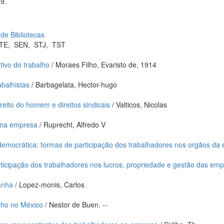
9.
 de Bibliotecas
TE
,
SEN
,
STJ
,
TST
tivo do trabalho
/ Moraes Filho, Evaristo de, 1914
abalhistas
/ Barbagelata, Hector-hugo
eito do homem e direitos sindicais
/ Valticos, Nicolas
 na empresa
/ Ruprecht, Alfredo V
emocrática: formas de participação dos trabalhadores nos orgãos da
ticipação dos trabalhadores nos lucros, propriedade e gestão das em
anha
/ Lopez-monis, Carlos
alho no México
/ Nestor de Buen. --