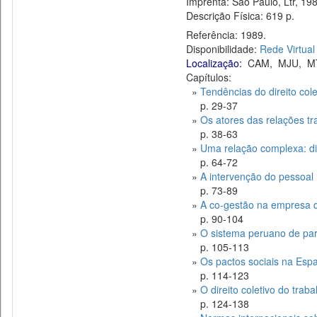
Imprenta: São Paulo, Ltr, 198
Descrição Física: 619 p.
Referência: 1989.
Disponibilidade:
Rede Virtual
Localização:
CAM
,
MJU
,
M
Capítulos:
»
Tendências do direito cole
p. 29-37
»
Os atores das relações tr
p. 38-63
»
Uma relação complexa: dir
p. 64-72
»
A intervenção do pessoal
p. 73-89
»
A co-gestão na empresa d
p. 90-104
»
O sistema peruano de par
p. 105-113
»
Os pactos sociais na Esp
p. 114-123
»
O direito coletivo do trab
p. 124-138