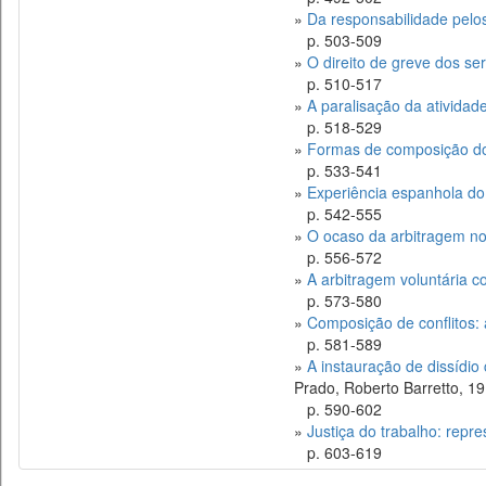
»
Da responsabilidade pelo
p. 503-509
»
O direito de greve dos se
p. 510-517
»
A paralisação da atividad
p. 518-529
»
Formas de composição dos
p. 533-541
»
Experiência espanhola do 
p. 542-555
»
O ocaso da arbitragem nos
p. 556-572
»
A arbitragem voluntária c
p. 573-580
»
Composição de conflitos: a
p. 581-589
»
A instauração de dissídio
Prado, Roberto Barretto, 1
p. 590-602
»
Justiça do trabalho: repre
p. 603-619