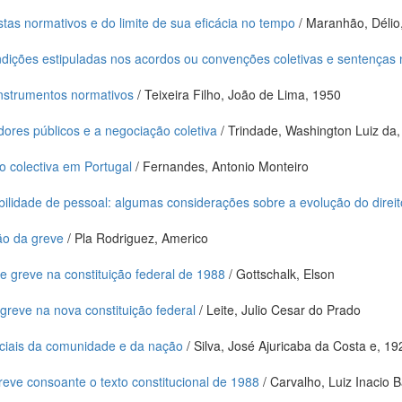
stas normativos e do limite de sua eficácia no tempo
/ Maranhão, Délio
ndições estipuladas nos acordos ou convenções coletivas e sentenças
instrumentos normativos
/ Teixeira Filho, João de Lima, 1950
idores públicos e a negociação coletiva
/ Trindade, Washington Luiz da
o colectiva em Portugal
/ Fernandes, Antonio Monteiro
ilidade de pessoal: algumas considerações sobre a evolução do direit
o da greve
/ Pla Rodriguez, Americo
 de greve na constituição federal de 1988
/ Gottschalk, Elson
 greve na nova constituição federal
/ Leite, Julio Cesar do Prado
ciais da comunidade e da nação
/ Silva, José Ajuricaba da Costa e, 19
greve consoante o texto constitucional de 1988
/ Carvalho, Luiz Inacio 