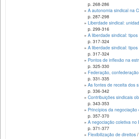
p. 268-286
»
A autonomia sindical na C
p. 287-298
»
Liberdade sindical: unidad
p. 299-316
»
A liberdade sindical: tipo
p. 317-324
»
A liberdade sindical: tipo
p. 317-324
»
Pontos de inflexão na estr
p. 325-330
»
Federação, confederação e
p. 331-335
»
As fontes de receita dos 
p. 336-342
»
Contribuições sindicais o
p. 343-353
»
Princípios da negociação 
p. 357-370
»
A negociação coletiva no 
p. 371-377
»
Flexibilização de direitos
/