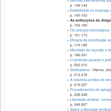
»
Normas internacionais so
p. 139-144
»
Estabilidade no emprego d
p. 145-153
»
As atribuições do dirig
p. 154-160
»
Os avanços tecnológicos: i
p. 161-173
»
Eficácia da constituição so
p. 174-185
»
Mandado de injunção e dir
p. 186-201
»
O sindicato perante a just
p. 202-210
»
Sindicalismo
/ Vianna, Jo
p. 213-218
»
A natureza jurídica do sin
p. 219-227
»
Procedimientos de salvag
p. 228-248
»
Liberdade sindical: norma
p. 249-267
»
Sobre a liberdade sindical