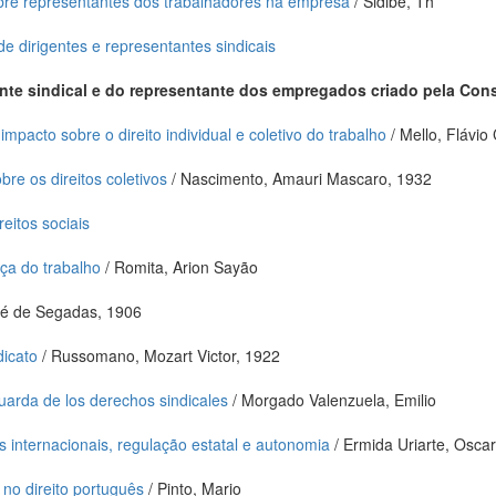
bre representantes dos trabalhadores na empresa
/ Sidibe, Th
e dirigentes e representantes sindicais
ente sindical e do representante dos empregados criado pela Cons
mpacto sobre o direito individual e coletivo do trabalho
/ Mello, Flávio 
bre os direitos coletivos
/ Nascimento, Amauri Mascaro, 1932
eitos sociais
iça do trabalho
/ Romita, Arion Sayão
sé de Segadas, 1906
dicato
/ Russomano, Mozart Victor, 1922
uarda de los derechos sindicales
/ Morgado Valenzuela, Emilio
s internacionais, regulação estatal e autonomia
/ Ermida Uriarte, Oscar
 no direito português
/ Pinto, Mario