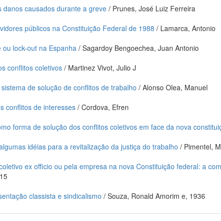
s danos causados durante a greve
/ Prunes, José Luiz Ferreira
rvidores públicos na Constituição Federal de 1988
/ Lamarca, Antonio
e ou lock-out na Espanha
/ Sagardoy Bengoechea, Juan Antonio
 conflitos coletivos
/ Martinez Vivot, Julio J
sistema de solução de conflitos de trabalho
/ Alonso Olea, Manuel
 conflitos de interesses
/ Cordova, Efren
omo forma de solução dos conflitos coletivos em face da nova constitui
lgumas idéias para a revitalização da justiça do trabalho
/ Pimentel, M
 coletivo ex officio ou pela empresa na nova Constituição federal: a 
915
sentação classista e sindicalismo
/ Souza, Ronald Amorim e, 1936