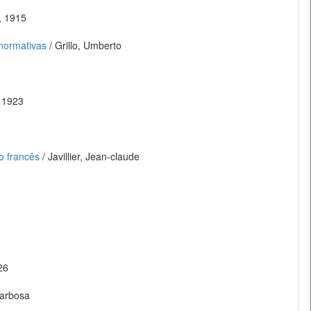
, 1915
 normativas
/ Grillo, Umberto
, 1923
o francês
/ Javillier, Jean-claude
26
Barbosa