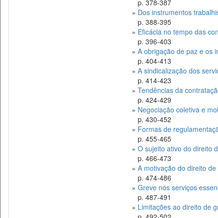
p. 378-387
»
Dos instrumentos trabalhi
p. 388-395
»
Eficácia no tempo das co
p. 396-403
»
A obrigação de paz e os 
p. 404-413
»
A sindicalização dos serv
p. 414-423
»
Tendências da contrataçã
p. 424-429
»
Negociação coletiva e mob
p. 430-452
»
Formas de regulamentaçã
p. 455-465
»
O sujeito ativo do direito
p. 466-473
»
A motivação do direito de
p. 474-486
»
Greve nos serviços essen
p. 487-491
»
Limitações ao direito de 
p. 492-502