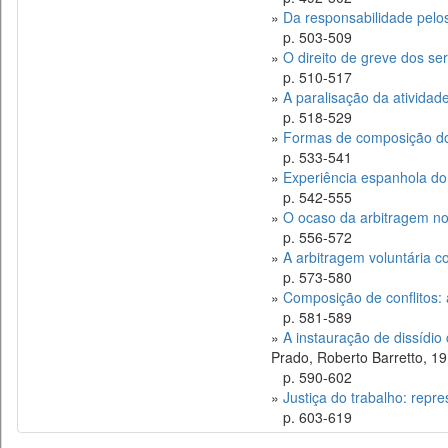
»
Da responsabilidade pelo
p. 503-509
»
O direito de greve dos se
p. 510-517
»
A paralisação da atividad
p. 518-529
»
Formas de composição dos
p. 533-541
»
Experiência espanhola do 
p. 542-555
»
O ocaso da arbitragem nos
p. 556-572
»
A arbitragem voluntária c
p. 573-580
»
Composição de conflitos: a
p. 581-589
»
A instauração de dissídio
Prado, Roberto Barretto, 1
p. 590-602
»
Justiça do trabalho: repre
p. 603-619