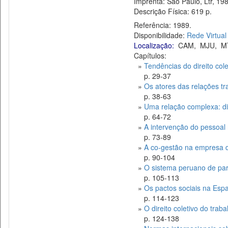
Imprenta: São Paulo, Ltr, 198
Descrição Física: 619 p.
Referência: 1989.
Disponibilidade:
Rede Virtual
Localização:
CAM
,
MJU
,
M
Capítulos:
»
Tendências do direito cole
p. 29-37
»
Os atores das relações tr
p. 38-63
»
Uma relação complexa: dir
p. 64-72
»
A intervenção do pessoal
p. 73-89
»
A co-gestão na empresa d
p. 90-104
»
O sistema peruano de par
p. 105-113
»
Os pactos sociais na Esp
p. 114-123
»
O direito coletivo do trab
p. 124-138