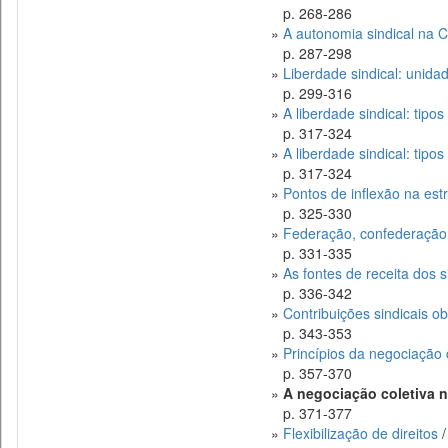
p. 268-286
»
A autonomia sindical na C
p. 287-298
»
Liberdade sindical: unidad
p. 299-316
»
A liberdade sindical: tipo
p. 317-324
»
A liberdade sindical: tipo
p. 317-324
»
Pontos de inflexão na estr
p. 325-330
»
Federação, confederação e
p. 331-335
»
As fontes de receita dos 
p. 336-342
»
Contribuições sindicais o
p. 343-353
»
Princípios da negociação 
p. 357-370
»
A negociação coletiva n
p. 371-377
»
Flexibilização de direitos
/