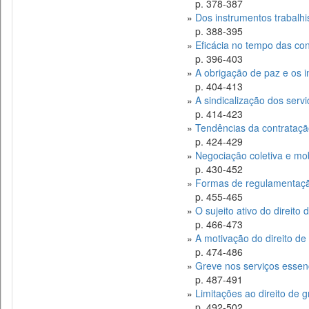
p. 378-387
»
Dos instrumentos trabalhi
p. 388-395
»
Eficácia no tempo das co
p. 396-403
»
A obrigação de paz e os 
p. 404-413
»
A sindicalização dos serv
p. 414-423
»
Tendências da contrataçã
p. 424-429
»
Negociação coletiva e mob
p. 430-452
»
Formas de regulamentaçã
p. 455-465
»
O sujeito ativo do direito
p. 466-473
»
A motivação do direito de
p. 474-486
»
Greve nos serviços essen
p. 487-491
»
Limitações ao direito de 
p. 492-502