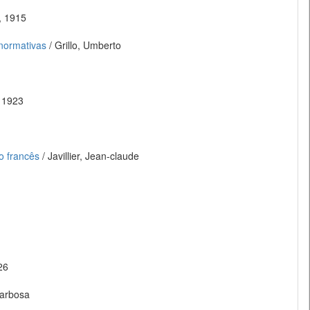
, 1915
 normativas
/ Grillo, Umberto
, 1923
o francês
/ Javillier, Jean-claude
26
Barbosa