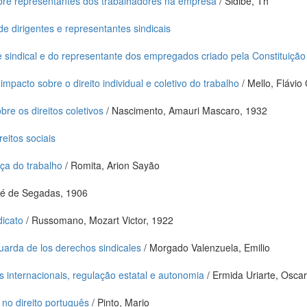
bre representantes dos trabalhadores na empresa
/ Sidibe, Th
e dirigentes e representantes sindicais
te sindical e do representante dos empregados criado pela Constituiçã
mpacto sobre o direito individual e coletivo do trabalho
/ Mello, Flávio 
bre os direitos coletivos
/ Nascimento, Amauri Mascaro, 1932
eitos sociais
iça do trabalho
/ Romita, Arion Sayão
sé de Segadas, 1906
dicato
/ Russomano, Mozart Victor, 1922
uarda de los derechos sindicales
/ Morgado Valenzuela, Emilio
s internacionais, regulação estatal e autonomia
/ Ermida Uriarte, Oscar
 no direito português
/ Pinto, Mario