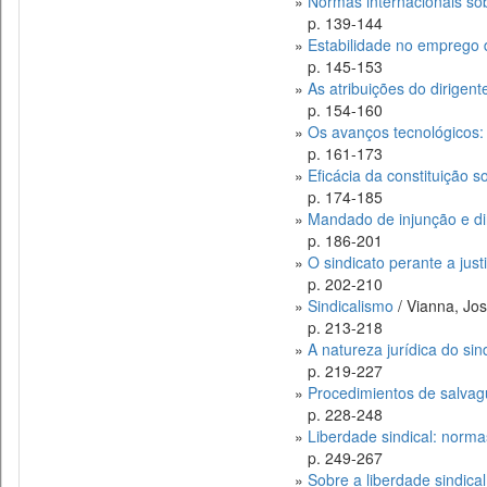
»
Normas internacionais so
p. 139-144
»
Estabilidade no emprego d
p. 145-153
»
As atribuições do dirigen
p. 154-160
»
Os avanços tecnológicos: i
p. 161-173
»
Eficácia da constituição so
p. 174-185
»
Mandado de injunção e dir
p. 186-201
»
O sindicato perante a just
p. 202-210
»
Sindicalismo
/ Vianna, Jo
p. 213-218
»
A natureza jurídica do sin
p. 219-227
»
Procedimientos de salvag
p. 228-248
»
Liberdade sindical: norma
p. 249-267
»
Sobre a liberdade sindical