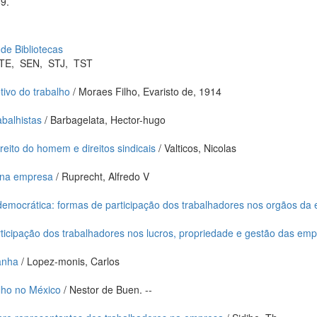
9.
 de Bibliotecas
TE
,
SEN
,
STJ
,
TST
tivo do trabalho
/ Moraes Filho, Evaristo de, 1914
abalhistas
/ Barbagelata, Hector-hugo
eito do homem e direitos sindicais
/ Valticos, Nicolas
 na empresa
/ Ruprecht, Alfredo V
emocrática: formas de participação dos trabalhadores nos orgãos da
ticipação dos trabalhadores nos lucros, propriedade e gestão das em
anha
/ Lopez-monis, Carlos
alho no México
/ Nestor de Buen. --