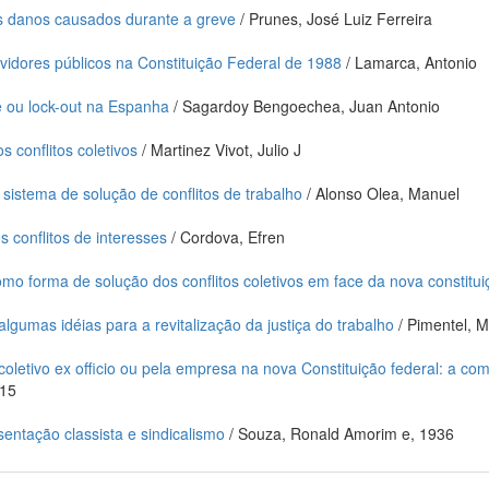
s danos causados durante a greve
/ Prunes, José Luiz Ferreira
rvidores públicos na Constituição Federal de 1988
/ Lamarca, Antonio
e ou lock-out na Espanha
/ Sagardoy Bengoechea, Juan Antonio
 conflitos coletivos
/ Martinez Vivot, Julio J
sistema de solução de conflitos de trabalho
/ Alonso Olea, Manuel
 conflitos de interesses
/ Cordova, Efren
omo forma de solução dos conflitos coletivos em face da nova constitui
lgumas idéias para a revitalização da justiça do trabalho
/ Pimentel, M
 coletivo ex officio ou pela empresa na nova Constituição federal: a 
915
sentação classista e sindicalismo
/ Souza, Ronald Amorim e, 1936