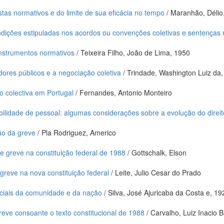
stas normativos e do limite de sua eficácia no tempo
/ Maranhão, Délio
ndições estipuladas nos acordos ou convenções coletivas e sentenças
instrumentos normativos
/ Teixeira Filho, João de Lima, 1950
idores públicos e a negociação coletiva
/ Trindade, Washington Luiz da
o colectiva em Portugal
/ Fernandes, Antonio Monteiro
ilidade de pessoal: algumas considerações sobre a evolução do direit
o da greve
/ Pla Rodriguez, Americo
 de greve na constituição federal de 1988
/ Gottschalk, Elson
 greve na nova constituição federal
/ Leite, Julio Cesar do Prado
ciais da comunidade e da nação
/ Silva, José Ajuricaba da Costa e, 19
greve consoante o texto constitucional de 1988
/ Carvalho, Luiz Inacio 