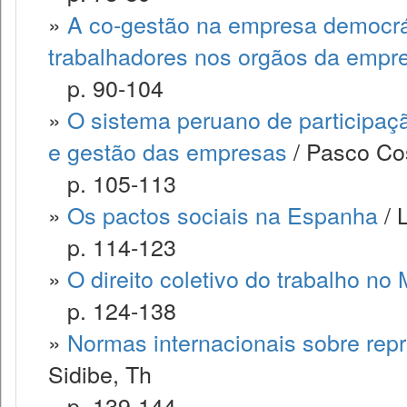
»
A co-gestão na empresa democrát
trabalhadores nos orgãos da empr
p. 90-104
»
O sistema peruano de participaçã
e gestão das empresas
/ Pasco Co
p. 105-113
»
Os pactos sociais na Espanha
/ 
p. 114-123
»
O direito coletivo do trabalho no
p. 124-138
»
Normas internacionais sobre rep
Sidibe, Th
p. 139-144