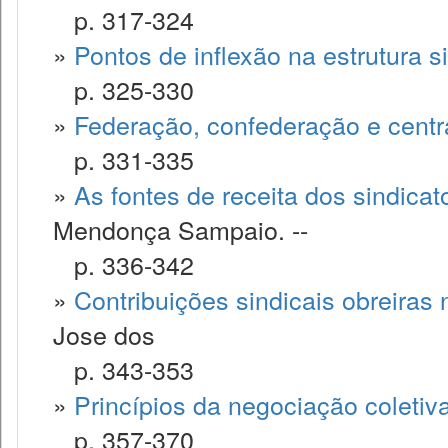
p. 317-324
»
Pontos de inflexão na estrutura s
p. 325-330
»
Federação, confederação e centra
p. 331-335
»
As fontes de receita dos sindica
Mendonça Sampaio. --
p. 336-342
»
Contribuições sindicais obreiras 
Jose dos
p. 343-353
»
Princípios da negociação coletiv
p. 357-370