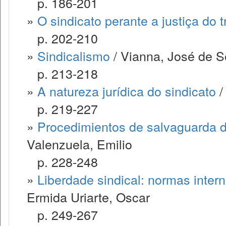
p. 186-201
»
O sindicato perante a justiça do 
p. 202-210
»
Sindicalismo
/ Vianna, José de 
p. 213-218
»
A natureza jurídica do sindicato
/
p. 219-227
»
Procedimientos de salvaguarda d
Valenzuela, Emilio
p. 228-248
»
Liberdade sindical: normas inter
Ermida Uriarte, Oscar
p. 249-267