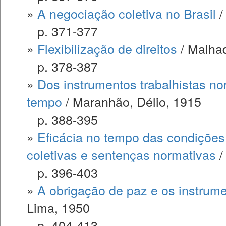
»
A negociação coletiva no Brasil
/
p. 371-377
»
Flexibilização de direitos
/ Malha
p. 378-387
»
Dos instrumentos trabalhistas nor
tempo
/ Maranhão, Délio, 1915
p. 388-395
»
Eficácia no tempo das condições
coletivas e sentenças normativas
/
p. 396-403
»
A obrigação de paz e os instrum
Lima, 1950
p. 404-413