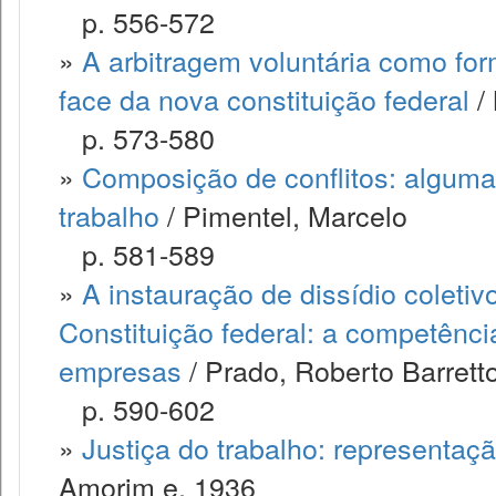
p. 556-572
»
A arbitragem voluntária como for
face da nova constituição federal
/ 
p. 573-580
»
Composição de conflitos: algumas 
trabalho
/ Pimentel, Marcelo
p. 581-589
»
A instauração de dissídio coletiv
Constituição federal: a competênci
empresas
/ Prado, Roberto Barrett
p. 590-602
»
Justiça do trabalho: representaçã
Amorim e, 1936