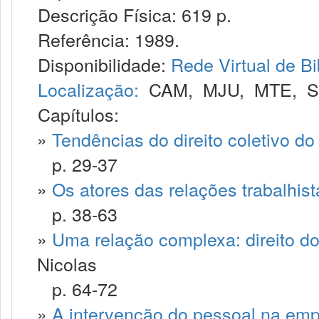
Descrição Física: 619 p.
Referência: 1989.
Disponibilidade:
Rede Virtual de Bi
Localização:
CAM
,
MJU
,
MTE
,
Capítulos:
»
Tendências do direito coletivo do
p. 29-37
»
Os atores das relações trabalhist
p. 38-63
»
Uma relação complexa: direito do
Nicolas
p. 64-72
»
A intervenção do pessoal na em