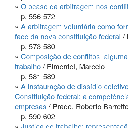
»
O ocaso da arbitragem nos confli
p. 556-572
»
A arbitragem voluntária como for
face da nova constituição federal
/ 
p. 573-580
»
Composição de conflitos: algumas 
trabalho
/ Pimentel, Marcelo
p. 581-589
»
A instauração de dissídio coletiv
Constituição federal: a competênci
empresas
/ Prado, Roberto Barrett
p. 590-602
»
Justiça do trabalho: representaçã