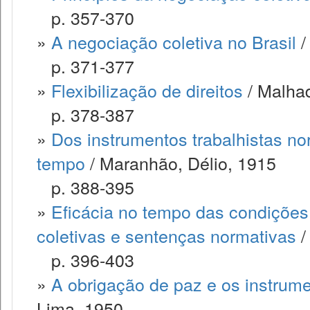
p. 357-370
»
A negociação coletiva no Brasil
/
p. 371-377
»
Flexibilização de direitos
/ Malha
p. 378-387
»
Dos instrumentos trabalhistas nor
tempo
/ Maranhão, Délio, 1915
p. 388-395
»
Eficácia no tempo das condições
coletivas e sentenças normativas
/
p. 396-403
»
A obrigação de paz e os instrum
Lima, 1950