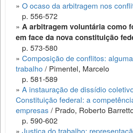
»
O ocaso da arbitragem nos confli
p. 556-572
»
A arbitragem voluntária como f
em face da nova constituição fed
p. 573-580
»
Composição de conflitos: algumas 
trabalho
/ Pimentel, Marcelo
p. 581-589
»
A instauração de dissídio coletiv
Constituição federal: a competênci
empresas
/ Prado, Roberto Barrett
p. 590-602
»
Justiça do trabalho: representaçã