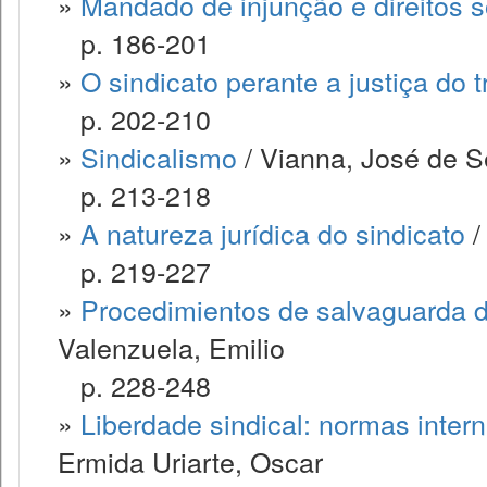
»
Mandado de injunção e direitos s
p. 186-201
»
O sindicato perante a justiça do 
p. 202-210
»
Sindicalismo
/ Vianna, José de 
p. 213-218
»
A natureza jurídica do sindicato
/
p. 219-227
»
Procedimientos de salvaguarda d
Valenzuela, Emilio
p. 228-248
»
Liberdade sindical: normas inter
Ermida Uriarte, Oscar