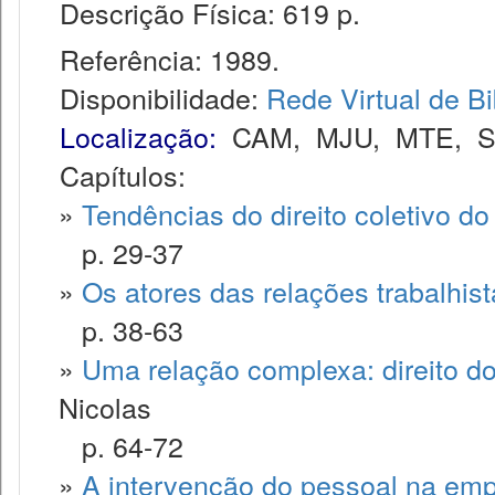
Descrição Física: 619 p.
Referência: 1989.
Disponibilidade:
Rede Virtual de Bi
Localização:
CAM
,
MJU
,
MTE
,
Capítulos:
»
Tendências do direito coletivo do
p. 29-37
»
Os atores das relações trabalhis
p. 38-63
»
Uma relação complexa: direito do
Nicolas
p. 64-72
»
A intervenção do pessoal na em