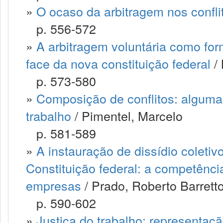
»
O ocaso da arbitragem nos confli
p. 556-572
»
A arbitragem voluntária como for
face da nova constituição federal
/ 
p. 573-580
»
Composição de conflitos: algumas 
trabalho
/ Pimentel, Marcelo
p. 581-589
»
A instauração de dissídio coletiv
Constituição federal: a competênci
empresas
/ Prado, Roberto Barrett
p. 590-602
»
Justiça do trabalho: representaçã