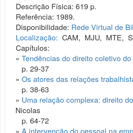
Descrição Física: 619 p.
Referência: 1989.
Disponibilidade:
Rede Virtual de Bi
Localização:
CAM
,
MJU
,
MTE
,
Capítulos:
»
Tendências do direito coletivo do
p. 29-37
»
Os atores das relações trabalhist
p. 38-63
»
Uma relação complexa: direito do
Nicolas
p. 64-72
»
A intervenção do pessoal na em