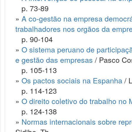
p. 73-89
»
A co-gestão na empresa democrát
trabalhadores nos orgãos da empr
p. 90-104
»
O sistema peruano de participaçã
e gestão das empresas
/ Pasco Co
p. 105-113
»
Os pactos sociais na Espanha
/ 
p. 114-123
»
O direito coletivo do trabalho no
p. 124-138
»
Normas internacionais sobre rep
Sidibe, Th