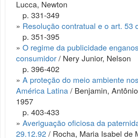
Lucca, Newton
p. 331-349
»
Resolução contratual e o art. 53
p. 351-395
»
O regime da publicidade enganos
consumidor
/ Nery Junior, Nelson
p. 396-402
»
A proteção do meio ambiente no
América Latina
/ Benjamin, Antôni
1957
p. 403-433
»
Averiguação oficiosa da paternid
29.12.92
/ Rocha, Maria Isabel de 