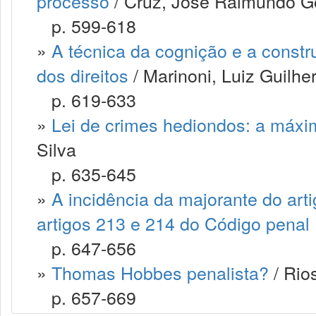
processo
/ Cruz, José Raimundo 
p. 599-618
»
A técnica da cognição e a const
dos direitos
/ Marinoni, Luiz Guilh
p. 619-633
»
Lei de crimes hediondos: a máxim
Silva
p. 635-645
»
A incidência da majorante do art
artigos 213 e 214 do Código penal
p. 647-656
»
Thomas Hobbes penalista?
/ Rio
p. 657-669