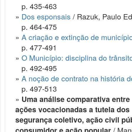
p. 435-463
»
Dos esponsais
/ Razuk, Paulo E
p. 464-475
»
A criação e extinção de municípi
p. 477-491
»
O Município: disciplina do trânsi
p. 492-495
»
A noção de contrato na história 
p. 497-513
»
Uma análise comparativa entre 
ações vocacionadas a tutela dos
segurança coletivo, ação civil p
/ Man
consumidor e ação popular