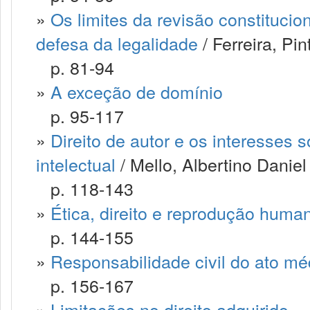
»
Os limites da revisão constitucio
defesa da legalidade
/ Ferreira, Pi
p. 81-94
»
A exceção de domínio
p. 95-117
»
Direito de autor e os interesses s
intelectual
/ Mello, Albertino Daniel
p. 118-143
»
Ética, direito e reprodução human
p. 144-155
»
Responsabilidade civil do ato mé
p. 156-167
»
Limitações no direito adquirido