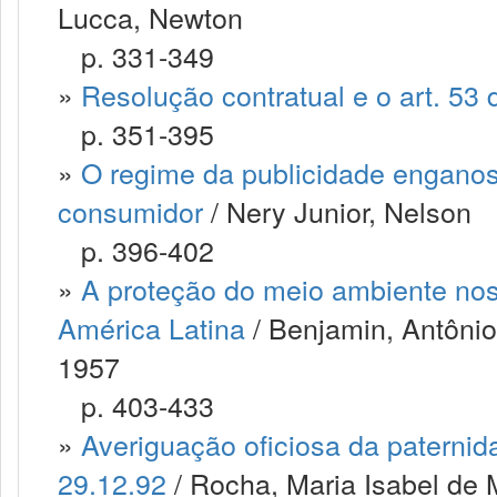
Lucca, Newton
p. 331-349
»
Resolução contratual e o art. 53
p. 351-395
»
O regime da publicidade enganos
consumidor
/ Nery Junior, Nelson
p. 396-402
»
A proteção do meio ambiente no
América Latina
/ Benjamin, Antôni
1957
p. 403-433
»
Averiguação oficiosa da paternid
29.12.92
/ Rocha, Maria Isabel de 