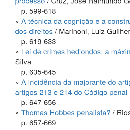
processo
/ Cruz, José Raimundo 
p. 599-618
»
A técnica da cognição e a const
dos direitos
/ Marinoni, Luiz Guilh
p. 619-633
»
Lei de crimes hediondos: a máxim
Silva
p. 635-645
»
A incidência da majorante do art
artigos 213 e 214 do Código penal
p. 647-656
»
Thomas Hobbes penalista?
/ Rio
p. 657-669