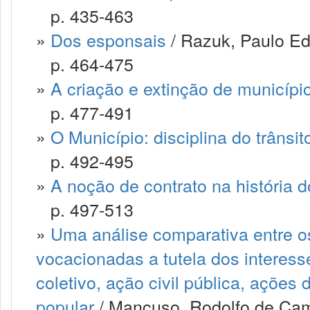
p. 435-463
»
Dos esponsais
/ Razuk, Paulo E
p. 464-475
»
A criação e extinção de municípi
p. 477-491
»
O Município: disciplina do trânsi
p. 492-495
»
A noção de contrato na história 
p. 497-513
»
Uma análise comparativa entre os
vocacionadas a tutela dos interes
coletivo, ação civil pública, açõe
popular
/ Mancuso, Rodolfo de Ca