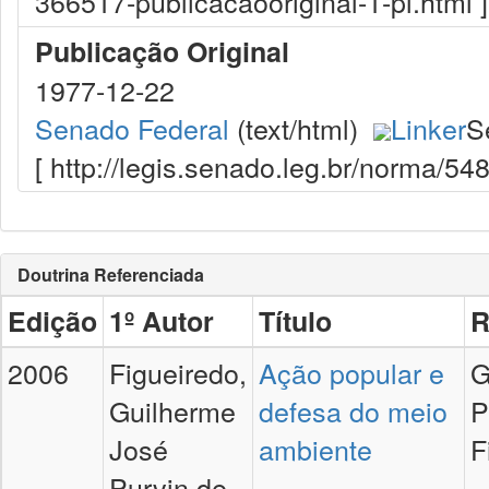
366517-publicacaooriginal-1-pl.html ]
Publicação Original
1977-12-22
Senado Federal
(text/html)
Linker
S
[ http://legis.senado.leg.br/norma/5
Doutrina Referenciada
Edição
1º Autor
Título
R
2006
Figueiredo,
Ação popular e
G
Guilherme
defesa do meio
P
José
ambiente
F
Purvin de