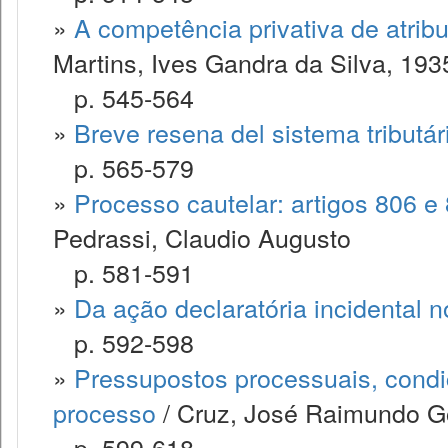
»
A competência privativa de atrib
Martins, Ives Gandra da Silva, 193
p. 545-564
»
Breve resena del sistema tributár
p. 565-579
»
Processo cautelar: artigos 806 e 
Pedrassi, Claudio Augusto
p. 581-591
»
Da ação declaratória incidental 
p. 592-598
»
Pressupostos processuais, condi
processo
/ Cruz, José Raimundo 
p. 599-618