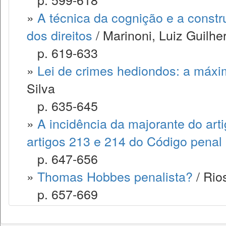
»
A técnica da cognição e a const
dos direitos
/ Marinoni, Luiz Guilh
p. 619-633
»
Lei de crimes hediondos: a máxi
Silva
p. 635-645
»
A incidência da majorante do art
artigos 213 e 214 do Código penal
p. 647-656
»
Thomas Hobbes penalista?
/ Rio
p. 657-669