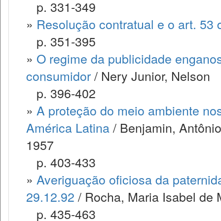
p. 331-349
»
Resolução contratual e o art. 53
p. 351-395
»
O regime da publicidade enganos
consumidor
/ Nery Junior, Nelson
p. 396-402
»
A proteção do meio ambiente no
América Latina
/ Benjamin, Antôni
1957
p. 403-433
»
Averiguação oficiosa da paternid
29.12.92
/ Rocha, Maria Isabel de
p. 435-463