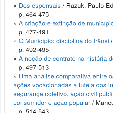
»
Dos esponsais
/ Razuk, Paulo E
p. 464-475
»
A criação e extinção de municípi
p. 477-491
»
O Município: disciplina do trânsi
p. 492-495
»
A noção de contrato na história 
p. 497-513
»
Uma análise comparativa entre os
ações vocacionadas a tutela dos i
segurança coletivo, ação civil púb
consumidor e ação popular
/ Mancu
p. 514-543