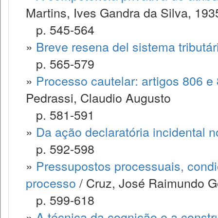
Martins, Ives Gandra da Silva, 193
p. 545-564
»
Breve resena del sistema tributár
p. 565-579
»
Processo cautelar: artigos 806 e 
Pedrassi, Claudio Augusto
p. 581-591
»
Da ação declaratória incidental 
p. 592-598
»
Pressupostos processuais, condi
processo
/ Cruz, José Raimundo 
p. 599-618
»
A técnica da cognição e a const