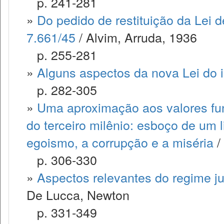
p. 241-281
»
Do pedido de restituição da Lei de
7.661/45
/ Alvim, Arruda, 1936
p. 255-281
»
Alguns aspectos da nova Lei do i
p. 282-305
»
Uma aproximação aos valores fu
do terceiro milênio: esboço de um li
egoismo, a corrupção e a miséria
/
p. 306-330
»
Aspectos relevantes do regime ju
De Lucca, Newton
p. 331-349