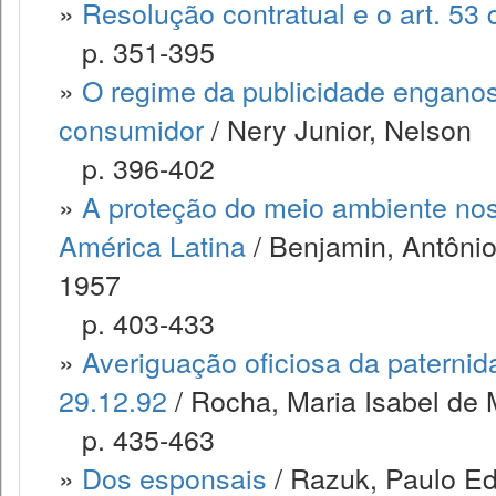
»
Resolução contratual e o art. 53
p. 351-395
»
O regime da publicidade enganos
consumidor
/ Nery Junior, Nelson
p. 396-402
»
A proteção do meio ambiente no
América Latina
/ Benjamin, Antôni
1957
p. 403-433
»
Averiguação oficiosa da paternid
29.12.92
/ Rocha, Maria Isabel de
p. 435-463
»
Dos esponsais
/ Razuk, Paulo E