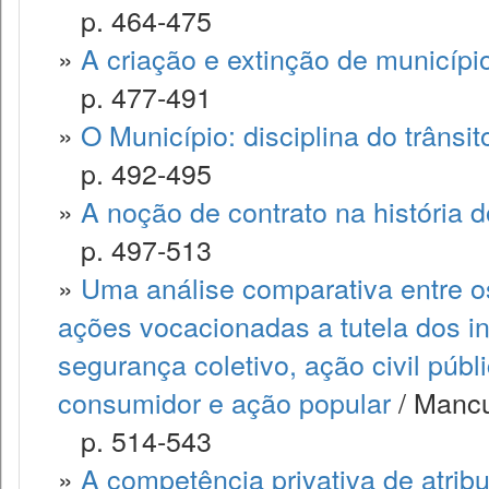
p. 464-475
»
A criação e extinção de municípi
p. 477-491
»
O Município: disciplina do trânsi
p. 492-495
»
A noção de contrato na história 
p. 497-513
»
Uma análise comparativa entre os
ações vocacionadas a tutela dos i
segurança coletivo, ação civil púb
consumidor e ação popular
/ Mancu
p. 514-543
»
A competência privativa de atrib