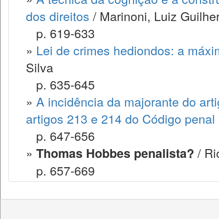
dos direitos
/ Marinoni, Luiz Guilh
p. 619-633
»
Lei de crimes hediondos: a máxi
Silva
p. 635-645
»
A incidência da majorante do art
artigos 213 e 214 do Código penal
p. 647-656
»
/ Ri
Thomas Hobbes penalista?
p. 657-669