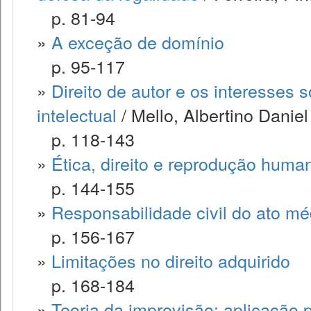
p. 81-94
»
A exceção de domínio
p. 95-117
»
Direito de autor e os interesses 
intelectual
/ Mello, Albertino Daniel
p. 118-143
»
Ética, direito e reprodução huma
p. 144-155
»
Responsabilidade civil do ato mé
p. 156-167
»
Limitações no direito adquirido
p. 168-184
»
Teoria da imprevisão: aplicação p