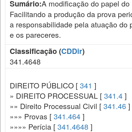
A modificação do papel do a
Sumário:
Facilitando a produção da prova per
a responsabilidade pela atuação do pe
e os pareceres.
Classificação (
CDDir
)
341.4648
DIREITO PÚBLICO [
341
]
» DIREITO PROCESSUAL [
341.4
]
»» Direito Processual Civil [
341.46
]
»»» Provas [
341.464
]
»»»» Perícia [
341.4648
]