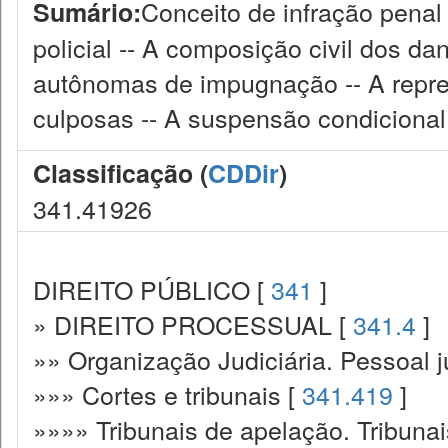
Conceito de infração penal
Sumário:
policial -- A composição civil dos d
autônomas de impugnação -- A repre
culposas -- A suspensão condicional
Classificação (
CDDir
)
341.41926
DIREITO PÚBLICO [
341
]
» DIREITO PROCESSUAL [
341.4
]
»» Organização Judiciária. Pessoal ju
»»» Cortes e tribunais [
341.419
]
»»»» Tribunais de apelação. Tribunai