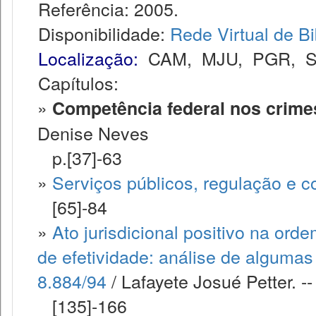
Referência: 2005.
Disponibilidade:
Rede Virtual de Bi
Localização:
CAM
,
MJU
,
PGR
,
Capítulos:
»
Competência federal nos crimes
Denise Neves
p.[37]-63
»
Serviços públicos, regulação e c
[65]-84
»
Ato jurisdicional positivo na o
de efetividade: análise de algumas 
8.884/94
/ Lafayete Josué Petter. --
[135]-166