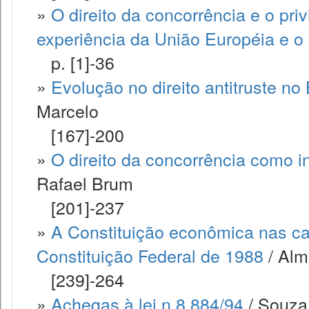
»
O direito da concorrência e o priv
experiência da União Européia e o 
p. [1]-36
»
Evolução no direito antitruste no
Marcelo
[167]-200
»
O direito da concorrência como 
Rafael Brum
[201]-237
»
A Constituição econômica nas car
Constituição Federal de 1988
/ Alm
[239]-264
»
Achegas à lei n.8.884/94
/ Souza