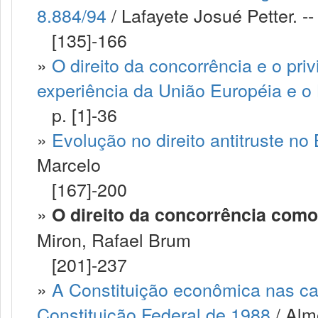
8.884/94
/ Lafayete Josué Petter. --
[135]-166
»
O direito da concorrência e o priv
experiência da União Européia e o 
p. [1]-36
»
Evolução no direito antitruste no
Marcelo
[167]-200
»
O direito da concorrência com
Miron, Rafael Brum
[201]-237
»
A Constituição econômica nas car
Constituição Federal de 1988
/ Alm