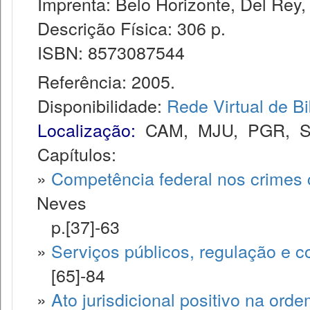
Imprenta: Belo Horizonte, Del Rey,
Descrição Física: 306 p.
ISBN: 8573087544
Referência: 2005.
Disponibilidade:
Rede Virtual de Bi
Localização:
CAM
,
MJU
,
PGR
,
Capítulos:
»
Competência federal nos crimes c
Neves
p.[37]-63
»
Serviços públicos, regulação e c
[65]-84
»
Ato jurisdicional positivo na o