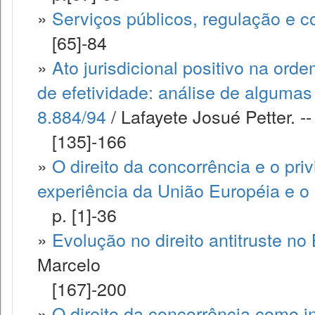
»
Serviços públicos, regulação e c
[65]-84
»
Ato jurisdicional positivo na o
de efetividade: análise de algumas 
8.884/94
/ Lafayete Josué Petter. --
[135]-166
»
O direito da concorrência e o priv
experiência da União Européia e o 
p. [1]-36
»
Evolução no direito antitruste no
Marcelo
[167]-200
»
O direito da concorrência como 