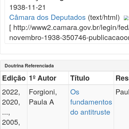
1938-11-21
Câmara dos Deputados
(text/html)
[ http://www2.camara.gov.br/legin/fe
novembro-1938-350746-publicacaoori
Doutrina Referenciada
Edição
1º Autor
Título
Res
2022,
Forgioni,
Os
Paul
2020,
Paula A
fundamentos
...,
do antitruste
2005,