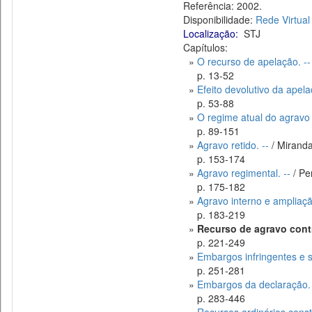
Referência: 2002.
Disponibilidade:
Rede Virtual
Localização:
STJ
Capítulos:
»
O recurso de apelação. --
p. 13-52
»
Efeito devolutivo da apel
p. 53-88
»
O regime atual do agravo 
p. 89-151
»
Agravo retido. --
/ Miranda
p. 153-174
»
Agravo regimental. --
/ Pe
p. 175-182
»
Agravo interno e ampliaçã
p. 183-219
»
Recurso de agravo contr
p. 221-249
»
Embargos infringentes e se
p. 251-281
»
Embargos da declaração. 
p. 283-446