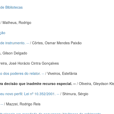
 de Bibliotecas
/ Matheus, Rodrigo
ação
de instrumento. --
/ Côrtes, Osmar Mendes Paixão
, Gilson Delgado
reira, José Horácio Cintra Gonçalves
o dos poderes do relator. --
/ Viveiros, Estefânia
a decisão que inadmite recurso especial. --
/ Oliveira, Gleydson K
u novo perfil: Lei nº 10.352/2001. --
/ Shimura, Sérgio
--
/ Mazzei, Rodrigo Reis