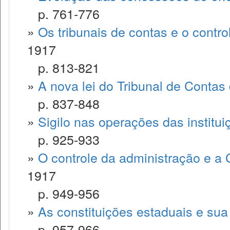
p. 761-776
»
Os tribunais de contas e o contr
1917
p. 813-821
»
A nova lei do Tribunal de Contas
p. 837-848
»
Sigilo nas operações das institui
p. 925-933
»
O controle da administração e a 
1917
p. 949-956
»
As constituições estaduais e sua
p. 957-966