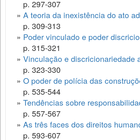
p. 297-307
»
A teoria da inexistência do ato ad
p. 309-313
»
Poder vinculado e poder discricio
p. 315-321
»
Vinculação e discricionariedade 
p. 323-330
»
O poder de polícia das construç
p. 535-544
»
Tendências sobre responsabilidad
p. 557-567
»
As três faces dos direitos human
p. 593-607