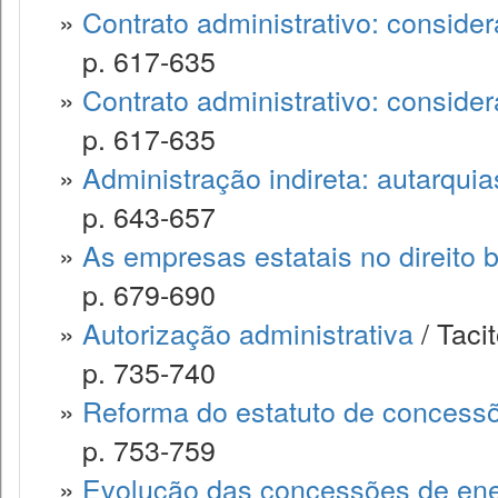
»
Contrato administrativo: conside
p. 617-635
»
Contrato administrativo: conside
p. 617-635
»
Administração indireta: autarquia
p. 643-657
»
As empresas estatais no direito b
p. 679-690
»
Autorização administrativa
/ Taci
p. 735-740
»
Reforma do estatuto de concessõ
p. 753-759
»
Evolução das concessões de energ