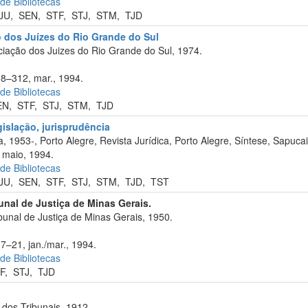
 de Bibliotecas
JU
,
SEN
,
STF
,
STJ
,
STM
,
TJD
o dos Juízes do Rio Grande do Sul
iação dos Juizes do Rio Grande do Sul, 1974.
08–312, mar., 1994.
 de Bibliotecas
EN
,
STF
,
STJ
,
STM
,
TJD
egislação, jurisprudência
, 1953-, Porto Alegre, Revista Jurídica, Porto Alegre, Síntese, Sapuca
 maio, 1994.
 de Bibliotecas
JU
,
SEN
,
STF
,
STJ
,
STM
,
TJD
,
TST
bunal de Justiça de Minas Gerais.
bunal de Justiça de Minas Gerais, 1950.
17–21, jan./mar., 1994.
 de Bibliotecas
F
,
STJ
,
TJD
dos Tribunais, 1912.