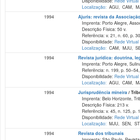
Disponibilidade:
Rede Virtual
Localização:
AGU
,
CAM
,
M
1994
Ajuris: revista da Associaçã
Imprenta: Porto Alegre, Assoc
Descrição Física: 50 v.
Referência: v. 21, n. 60, p. 3
Disponibilidade:
Rede Virtual
Localização:
CAM
,
MJU
,
S
1994
Revista jurídica: doutrina, l
Imprenta: Porto Alegre, Sulina
Referência: n. 199, p. 50–54,
Disponibilidade:
Rede Virtual
Localização:
AGU
,
CAM
,
M
1994
Jurisprudência mineira
/ Tri
Imprenta: Belo Horizonte, Tri
Descrição Física: 213 v.
Referência: v. 45, n. 125, p. 
Disponibilidade:
Rede Virtual
Localização:
MJU
,
SEN
,
ST
1994
Revista dos tribunais
Imprenta: São Paulo, Revista 