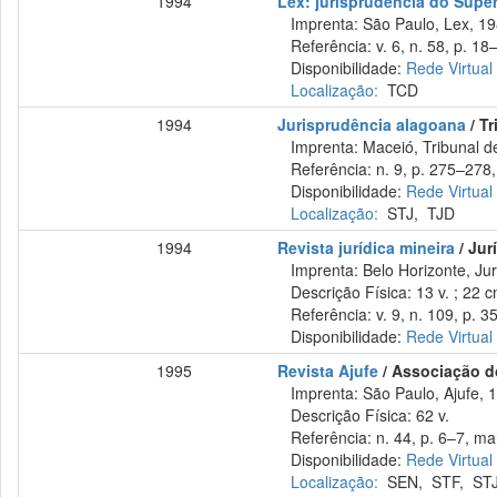
1994
Lex: jurisprudência do Super
Imprenta: São Paulo, Lex, 19
Referência: v. 6, n. 58, p. 18–
Disponibilidade:
Rede Virtual
Localização:
TCD
1994
Jurisprudência alagoana
/ Tr
Imprenta: Maceió, Tribunal de
Referência: n. 9, p. 275–278,
Disponibilidade:
Rede Virtual
Localização:
STJ
,
TJD
1994
Revista jurídica mineira
/ Jur
Imprenta: Belo Horizonte, Jur
Descrição Física: 13 v. ; 22 
Referência: v. 9, n. 109, p. 35
Disponibilidade:
Rede Virtual
1995
Revista Ajufe
/ Associação do
Imprenta: São Paulo, Ajufe, 
Descrição Física: 62 v.
Referência: n. 44, p. 6–7, mar
Disponibilidade:
Rede Virtual
Localização:
SEN
,
STF
,
ST