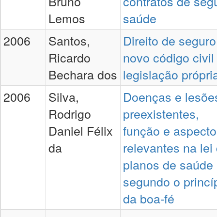
Bruno
contratos de seg
Lemos
saúde
2006
Santos,
Direito de seguro
Ricardo
novo código civil
Bechara dos
legislação própri
2006
Silva,
Doenças e lesõe
Rodrigo
preexistentes,
Daniel Félix
função e aspecto
da
relevantes na lei
planos de saúde
segundo o princí
da boa-fé