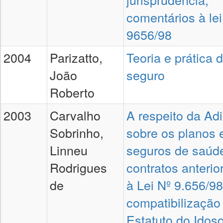
comentários à lei
9656/98
2004
Parizatto,
Teoria e prática 
João
seguro
Roberto
2003
Carvalho
A respeito da Ad
Sobrinho,
sobre os planos 
Linneu
seguros de saúd
Rodrigues
contratos anterio
de
à Lei Nº 9.656/98
compatibilização
Estatuto do Idoso