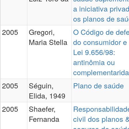
a iniciativa priva
os planos de sa
2005
Gregori,
O Código de def
Maria Stella
do consumidor e
Lei 9.656/98:
antinômia ou
complementarid
2005
Séguin,
Plano de saúde
Elida, 1949
2005
Shaefer,
Responsabilidad
Fernanda
civil dos planos 
seguros de saúd