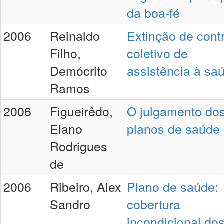
da boa-fé
2006
Reinaldo
Extinção de cont
Filho,
coletivo de
Demócrito
assistência à sa
Ramos
2006
Figueirêdo,
O julgamento do
Elano
planos de saúde
Rodrigues
de
2006
Ribeiro, Alex
Plano de saúde:
Sandro
cobertura
incondicional do