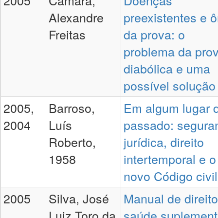
2005
Câmara,
Doenças
Alexandre
preexistentes e 
Freitas
da prova: o
problema da pro
diabólica e uma
possível solução
2005,
Barroso,
Em algum lugar 
2004
Luís
passado: segura
Roberto,
jurídica, direito
1958
intertemporal e o
novo Código civil
2005
Silva, José
Manual de direit
Luiz Toro da
saúde suplement