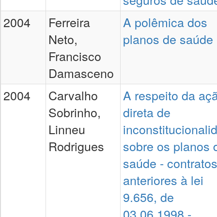
2004
Ferreira
A polêmica dos
Neto,
planos de saúde
Francisco
Damasceno
2004
Carvalho
A respeito da aç
Sobrinho,
direta de
Linneu
inconstitucionali
Rodrigues
sobre os planos 
saúde - contrato
anteriores à lei
9.656, de
03.06.1998 -