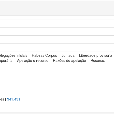
Alegações iniciais -- Habeas Corpus -- Juntada -- Liberdade provisóri
mporária -- Apelação e recurso -- Razões de apelação -- Recurso.
ões [
341.431
]