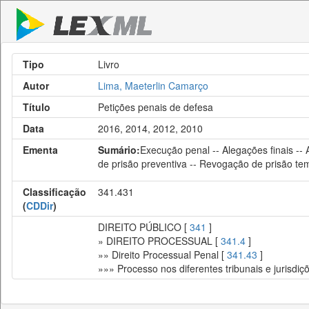
Tipo
Livro
Autor
Lima, Maeterlin Camarço
Título
Petições penais de defesa
Data
2016, 2014, 2012, 2010
Ementa
Sumário:
Execução penal -- Alegações finais -- 
de prisão preventiva -- Revogação de prisão te
Classificação
341.431
(
CDDir
)
DIREITO PÚBLICO [
341
]
» DIREITO PROCESSUAL [
341.4
]
»» Direito Processual Penal [
341.43
]
»»» Processo nos diferentes tribunais e jurisdiç