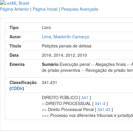
Página Anterior
|
Página Inicial
|
Pesquisa Avançada
Tipo
Livro
Autor
Lima, Maeterlin Camarço
Título
Petições penais de defesa
Data
2016, 2014, 2012, 2010
Ementa
Sumário:
Execução penal -- Alegações finais -- 
de prisão preventiva -- Revogação de prisão te
Classificação
341.431
(
CDDir
)
DIREITO PÚBLICO [
341
]
» DIREITO PROCESSUAL [
341.4
]
»» Direito Processual Penal [
341.43
]
»»» Processo nos diferentes tribunais e jurisdiç