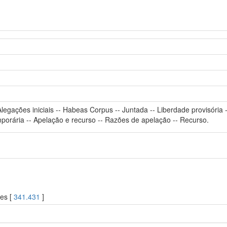
Alegações iniciais -- Habeas Corpus -- Juntada -- Liberdade provisóri
mporária -- Apelação e recurso -- Razões de apelação -- Recurso.
ões [
341.431
]