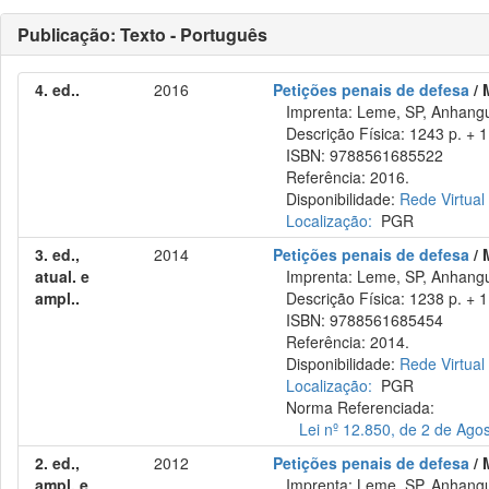
Publicação: Texto - Português
4. ed..
2016
Petições penais de defesa
/ 
Imprenta: Leme, SP, Anhangu
Descrição Física: 1243 p. + 1
ISBN: 9788561685522
Referência: 2016.
Disponibilidade:
Rede Virtual
Localização:
PGR
3. ed.,
2014
Petições penais de defesa
/ 
atual. e
Imprenta: Leme, SP, Anhangu
ampl..
Descrição Física: 1238 p. + 1
ISBN: 9788561685454
Referência: 2014.
Disponibilidade:
Rede Virtual
Localização:
PGR
Norma Referenciada:
Lei nº 12.850, de 2 de Ago
2. ed.,
2012
Petições penais de defesa
/ 
ampl. e
Imprenta: Leme, SP, Anhangu