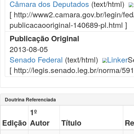
Câmara dos Deputados
(text/html)
[ http://www2.camara.gov.br/legin/fe
publicacaooriginal-140689-pl.html ]
Publicação Original
2013-08-05
Senado Federal
(text/html)
Linker
S
[ http://legis.senado.leg.br/norma/5
Doutrina Referenciada
1º
Edição
Autor
Título
Re