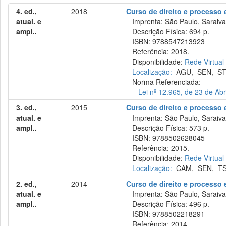
4. ed.,
2018
Curso de direito e processo e
atual. e
Imprenta: São Paulo, Saraiva
ampl..
Descrição Física: 694 p.
ISBN: 9788547213923
Referência: 2018.
Disponibilidade:
Rede Virtual
Localização:
AGU
,
SEN
,
ST
Norma Referenciada:
Lei nº 12.965, de 23 de Abr
3. ed.,
2015
Curso de direito e processo e
atual. e
Imprenta: São Paulo, Saraiva
ampl..
Descrição Física: 573 p.
ISBN: 9788502628045
Referência: 2015.
Disponibilidade:
Rede Virtual
Localização:
CAM
,
SEN
,
T
2. ed.,
2014
Curso de direito e processo e
atual. e
Imprenta: São Paulo, Saraiva
ampl..
Descrição Física: 496 p.
ISBN: 9788502218291
Referência: 2014.