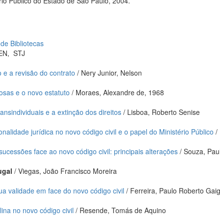
io Público do Estado de São Paulo, 2004.
 de Bibliotecas
EN
,
STJ
o e a revisão do contrato
/ Nery Junior, Nelson
osas e o novo estatuto
/ Moraes, Alexandre de, 1968
ansindividuais e a extinção dos direitos
/ Lisboa, Roberto Senise
alidade jurídica no novo código civil e o papel do Ministério Público
/ 
 sucessões face ao novo código civil: principais alterações
/ Souza, Pau
ugal
/ Viegas, João Francisco Moreira
a validade em face do novo código civil
/ Ferreira, Paulo Roberto Gai
ina no novo código civil
/ Resende, Tomás de Aquino