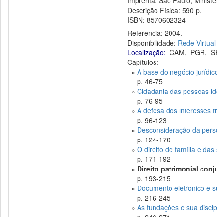
Imprenta: São Paulo, Ministér
Descrição Física: 590 p.
ISBN: 8570602324
Referência: 2004.
Disponibilidade:
Rede Virtual
Localização:
CAM
,
PGR
,
S
Capítulos:
»
A base do negócio jurídic
p. 46-75
»
Cidadania das pessoas id
p. 76-95
»
A defesa dos interesses tr
p. 96-123
»
Desconsideração da person
p. 124-170
»
O direito de família e das
p. 171-192
»
Direito patrimonial conj
p. 193-215
»
Documento eletrônico e su
p. 216-245
»
As fundações e sua discipl