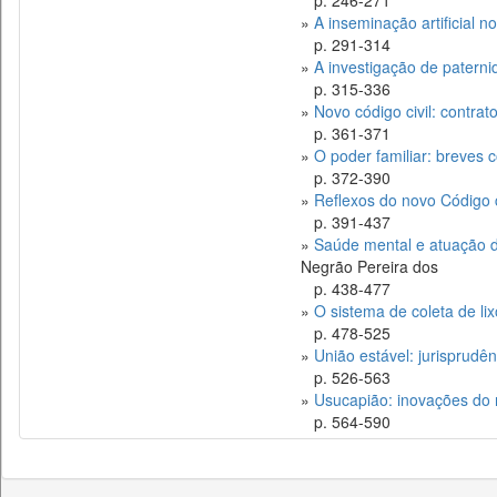
p. 246-271
»
A inseminação artificial no
p. 291-314
»
A investigação de paterni
p. 315-336
»
Novo código civil: contrato
p. 361-371
»
O poder familiar: breves c
p. 372-390
»
Reflexos do novo Código c
p. 391-437
»
Saúde mental e atuação do
Negrão Pereira dos
p. 438-477
»
O sistema de coleta de li
p. 478-525
»
União estável: jurisprudên
p. 526-563
»
Usucapião: inovações do n
p. 564-590