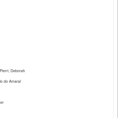
Pierri, Deborah
lo do Amaral
ger