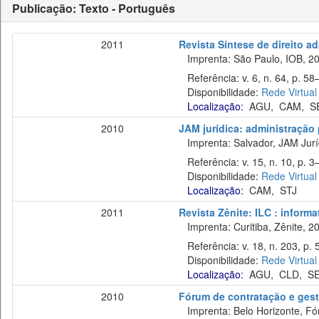
Publicação: Texto - Português
2011
Revista Síntese de direito ad
Imprenta: São Paulo, IOB, 20
Referência: v. 6, n. 64, p. 58–
Disponibilidade:
Rede Virtual
Localização:
AGU
,
CAM
,
S
2010
JAM jurídica: administração p
Imprenta: Salvador, JAM Juríd
Referência: v. 15, n. 10, p. 3–
Disponibilidade:
Rede Virtual
Localização:
CAM
,
STJ
2011
Revista Zênite: ILC : informa
Imprenta: Curitiba, Zênite, 2
Referência: v. 18, n. 203, p. 
Disponibilidade:
Rede Virtual
Localização:
AGU
,
CLD
,
S
2010
Fórum de contratação e gest
Imprenta: Belo Horizonte, Fó