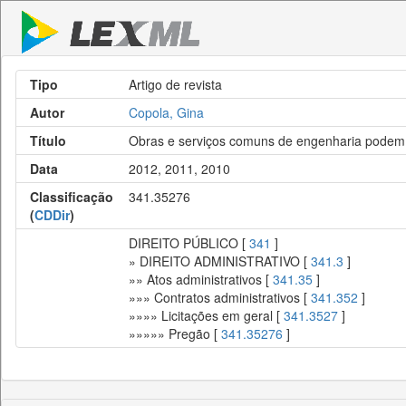
Tipo
Artigo de revista
Autor
Copola, Gina
Título
Obras e serviços comuns de engenharia podem s
Data
2012, 2011, 2010
Classificação
341.35276
(
CDDir
)
DIREITO PÚBLICO [
341
]
» DIREITO ADMINISTRATIVO [
341.3
]
»» Atos administrativos [
341.35
]
»»» Contratos administrativos [
341.352
]
»»»» Licitações em geral [
341.3527
]
»»»»» Pregão [
341.35276
]