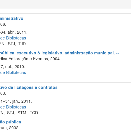
ministrativo
06.
64, abr., 2011.
 de Bibliotecas
EN
,
STJ
,
TJD
ública, executivo & legislativo, administração municipal. --
ica Editoração e Eventos, 2004.
7, out., 2010.
 de Bibliotecas
tivo de licitações e contratos
003.
51–54, jan., 2011.
 de Bibliotecas
EN
,
STJ
,
STM
,
TCD
ão pública
rum, 2002.