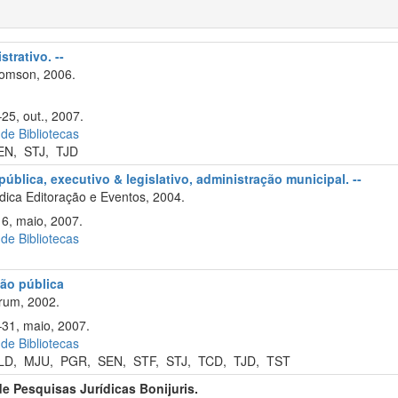
trativo. --
omson, 2006.
25, out., 2007.
 de Bibliotecas
EN
,
STJ
,
TJD
ública, executivo & legislativo, administração municipal. --
ica Editoração e Eventos, 2004.
16, maio, 2007.
 de Bibliotecas
ão pública
rum, 2002.
–31, maio, 2007.
 de Bibliotecas
LD
,
MJU
,
PGR
,
SEN
,
STF
,
STJ
,
TCD
,
TJD
,
TST
 de Pesquisas Jurídicas Bonijuris.