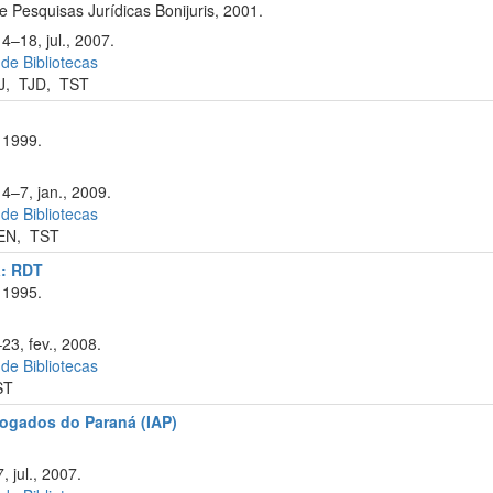
e Pesquisas Jurídicas Bonijuris, 2001.
4–18, jul., 2007.
 de Bibliotecas
J
,
TJD
,
TST
 1999.
4–7, jan., 2009.
 de Bibliotecas
EN
,
TST
a: RDT
 1995.
23, fev., 2008.
 de Bibliotecas
ST
vogados do Paraná (IAP)
.
 jul., 2007.