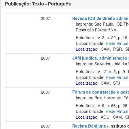
Publicação: Texto - Português
2007
Revista IOB de direito adminis
Imprenta: São Paulo, IOB Th
Descrição Física: 56 v.
Referência: v. 2, n. 22, p. 16–
Disponibilidade:
Rede Virtual
Localização:
CAM
,
PGR
,
S
2007
JAM jurídica: administração p
Imprenta: Salvador, JAM Juríd
Referência: v. 12, n. 5, p. 9–
Disponibilidade:
Rede Virtual
Localização:
CAM
,
STJ
2007
Fórum de contratação e gest
Imprenta: Belo Horizonte, Fó
Referência: v. 6, n. 66, p. 26
Disponibilidade:
Rede Virtual
Localização:
AGU
,
CAM
,
C
2007
Revista Bonijuris
/ Instituto