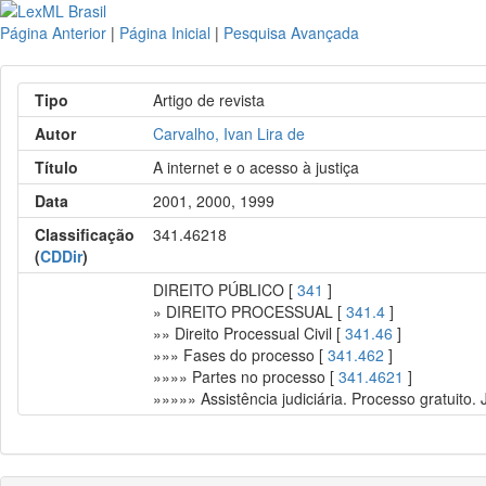
Página Anterior
|
Página Inicial
|
Pesquisa Avançada
Tipo
Artigo de revista
Autor
Carvalho, Ivan Lira de
Título
A internet e o acesso à justiça
Data
2001, 2000, 1999
Classificação
341.46218
(
CDDir
)
DIREITO PÚBLICO [
341
]
» DIREITO PROCESSUAL [
341.4
]
»» Direito Processual Civil [
341.46
]
»»» Fases do processo [
341.462
]
»»»» Partes no processo [
341.4621
]
»»»»» Assistência judiciária. Processo gratuito. J