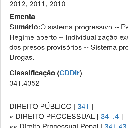
2012, 2011, 2010
Ementa
O sistema progressivo -- R
Sumário:
Regime aberto -- Individualização e
dos presos provisórios -- Sistema pr
Drogas.
Classificação (
CDDir
)
341.4352
DIREITO PÚBLICO [
341
]
» DIREITO PROCESSUAL [
341.4
]
»» Direito Processual Penal [
341.43