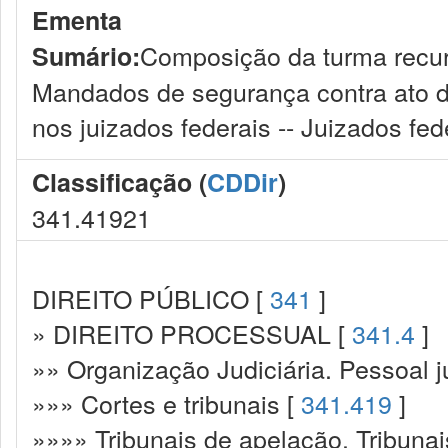
Ementa
Composição da turma recurs
Sumário:
Mandados de segurança contra ato do 
nos juizados federais -- Juizados fede
Classificação (
CDDir
)
341.41921
DIREITO PÚBLICO [
341
]
» DIREITO PROCESSUAL [
341.4
]
»» Organização Judiciária. Pessoal ju
»»» Cortes e tribunais [
341.419
]
»»»» Tribunais de apelação. Tribunai