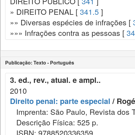
DIREITO PÚBLICO [
341
]
» DIREITO PENAL [
341.5
]
»» Diversas espécies de infrações [
»»» Infrações contra as pessoas [
34
Publicação: Texto - Português
3. ed., rev., atual. e ampl..
2010
Direito penal: parte especial
/ Rogé
Imprenta: São Paulo, Revista dos T
Descrição Física: 525 p.
ISBN: 9788520336359