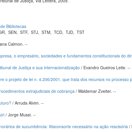
ibunal de Justiça, Via Lettera, 2009.
 de Bibliotecas
GR
,
SEN
,
STF
,
STJ
,
STM
,
TCD
,
TJD
,
TST
iana Calmon. --
resa, o empresário, sociedades e fundamentos constitucionais do di
ibunal de Justiça e sua internacionalização
/ Evandro Gueiros Leite. --
 o projeto de lei n. 4.206/2001, que trata dos recursos no processo 
rocedimentos extrajudiciais de cobrança
/ Waldemar Zveiter. --
futuro?
/ Arruda Alvim. --
úri
/ Jorge Mussi. --
rários de sucumbência: litisconsorte necessário na ação rescisória
/ 