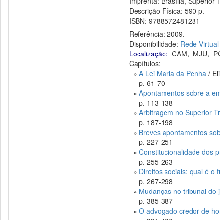
Imprenta: Brasília, Superior Tr
Descrição Física: 590 p.
ISBN: 9788572481281
Referência: 2009.
Disponibilidade:
Rede Virtual
Localização:
CAM
,
MJU
,
P
Capítulos:
»
A Lei Maria da Penha
/ El
p. 61-70
»
Apontamentos sobre a emp
p. 113-138
»
Arbitragem no Superior Tr
p. 187-198
»
Breves apontamentos sobre
p. 227-251
»
Constitucionalidade dos p
p. 255-263
»
Direitos sociais: qual é o 
p. 267-298
»
Mudanças no tribunal do j
p. 385-387
»
O advogado credor de hono