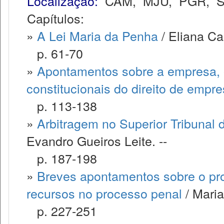
Localização:
CAM
,
MJU
,
PGR
,
Capítulos:
»
A Lei Maria da Penha
/ Eliana Ca
p. 61-70
»
Apontamentos sobre a empresa, 
constitucionais do direito de empr
p. 113-138
»
Arbitragem no Superior Tribunal 
Evandro Gueiros Leite. --
p. 187-198
»
Breves apontamentos sobre o proj
recursos no processo penal
/ Maria
p. 227-251