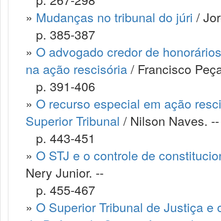
»
Mudanças no tribunal do júri
/ Jor
p. 385-387
»
O advogado credor de honorários
na ação rescisória
/ Francisco Peç
p. 391-406
»
O recurso especial em ação resci
Superior Tribunal
/ Nilson Naves. --
p. 443-451
»
O STJ e o controle de constitucio
Nery Junior. --
p. 455-467
»
O Superior Tribunal de Justiça e