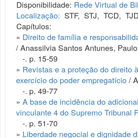
Disponibilidade:
Rede Virtual de Bi
Localização:
STF
,
STJ
,
TCD
,
TJ
Capítulos:
»
Direito de família e responsabili
/ Anassilvia Santos Antunes, Paulo
-. p. 15-59
»
Revistas e a proteção do direito
exercício do poder empregatício
/ A
-. p. 49-77
»
A base de incidência do adiciona
vinculante 4 do Supremo Tribunal 
-. p. 51-70
»
Liberdade negocial e dignidade 