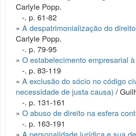
Carlyle Popp.
-. p. 61-82
»
A despatrimonialização do direito 
Carlyle Popp.
-. p. 79-95
»
O estabelecimento empresarial à l
-. p. 83-119
»
A exclusão do sócio no código civ
necessidade de justa causa)
/ Guil
-. p. 131-161
»
O abuso de direito na esfera cont
-. p. 163-191
»
A personalidade jurídica e sua d