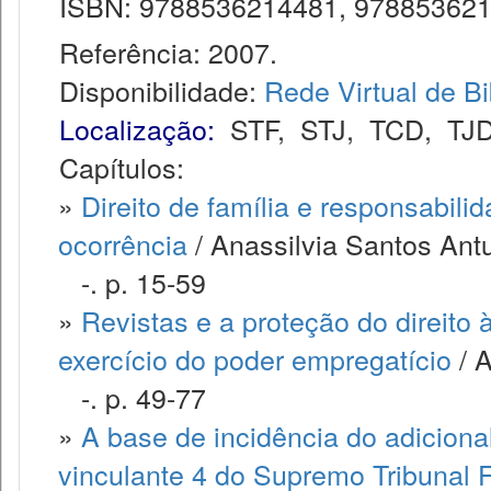
ISBN: 9788536214481, 97885362182
Referência: 2007.
Disponibilidade:
Rede Virtual de Bi
Localização:
STF
,
STJ
,
TCD
,
TJ
Capítulos:
»
Direito de família e responsabili
ocorrência
/ Anassilvia Santos Antu
-. p. 15-59
»
Revistas e a proteção do direito
exercício do poder empregatício
/ 
-. p. 49-77
»
A base de incidência do adiciona
vinculante 4 do Supremo Tribunal 