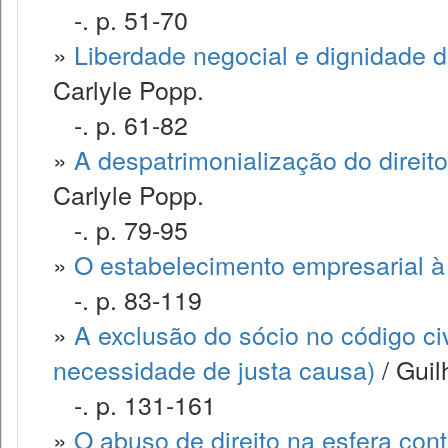
-. p. 51-70
»
Liberdade negocial e dignidade 
Carlyle Popp.
-. p. 61-82
»
A despatrimonialização do direito 
Carlyle Popp.
-. p. 79-95
»
O estabelecimento empresarial à 
-. p. 83-119
»
A exclusão do sócio no código civ
necessidade de justa causa)
/ Guil
-. p. 131-161
»
O abuso de direito na esfera cont