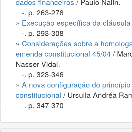
dados financeiros
/ Paulo Nalin. --
-. p. 263-278
»
Execução específica da cláusul
-. p. 293-308
»
Considerações sobre a homologaç
emenda constitucional 45/04
/ Mar
Nasser Vidal.
-. p. 323-346
»
A nova configuração do princípio d
constitucional
/ Ursulla Andréa Ra
-. p. 347-370