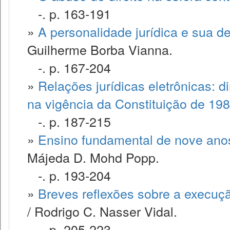
-. p. 163-191
»
A personalidade jurídica e sua d
Guilherme Borba Vianna.
-. p. 167-204
»
Relações jurídicas eletrônicas: d
na vigência da Constituição de 19
-. p. 187-215
»
Ensino fundamental de nove anos:
Májeda D. Mohd Popp.
-. p. 193-204
»
Breves reflexões sobre a execução
/ Rodrigo C. Nasser Vidal.
-. p. 205-223