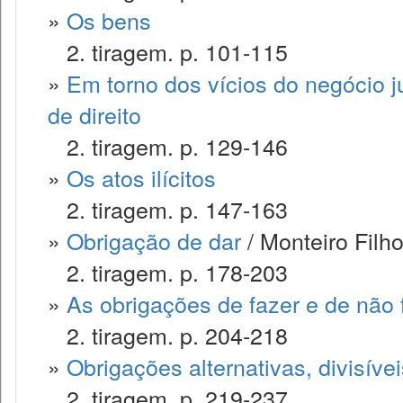
»
Os bens
2. tiragem. p. 101-115
»
Em torno dos vícios do negócio ju
de direito
2. tiragem. p. 129-146
»
Os atos ilícitos
2. tiragem. p. 147-163
»
Obrigação de dar
/ Monteiro Filh
2. tiragem. p. 178-203
»
As obrigações de fazer e de não 
2. tiragem. p. 204-218
»
Obrigações alternativas, divisívei
2. tiragem. p. 219-237