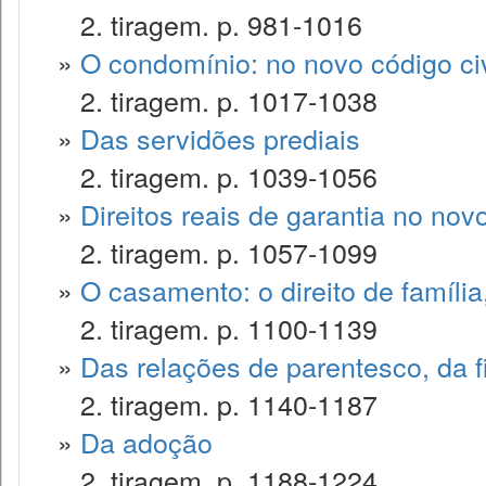
2. tiragem. p. 981-1016
»
O condomínio: no novo código civ
2. tiragem. p. 1017-1038
»
Das servidões prediais
2. tiragem. p. 1039-1056
»
Direitos reais de garantia no novo
2. tiragem. p. 1057-1099
»
O casamento: o direito de famíli
2. tiragem. p. 1100-1139
»
Das relações de parentesco, da f
2. tiragem. p. 1140-1187
»
Da adoção
2. tiragem. p. 1188-1224