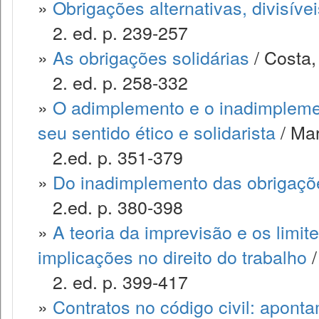
»
Obrigações alternativas, divisívei
2. ed. p. 239-257
»
As obrigações solidárias
/ Costa,
2. ed. p. 258-332
»
O adimplemento e o inadimplemen
seu sentido ético e solidarista
/ Mar
2.ed. p. 351-379
»
Do inadimplemento das obrigaçõ
2.ed. p. 380-398
»
A teoria da imprevisão e os limite
implicações no direito do trabalho
/
2. ed. p. 399-417
»
Contratos no código civil: apont