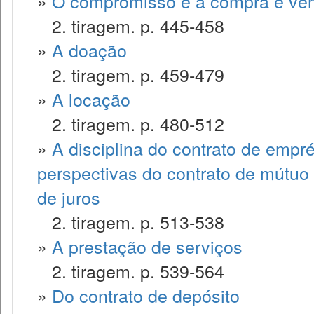
»
O compromisso e a compra e ve
2. tiragem. p. 445-458
»
A doação
2. tiragem. p. 459-479
»
A locação
2. tiragem. p. 480-512
»
A disciplina do contrato de empr
perspectivas do contrato de mútuo 
de juros
2. tiragem. p. 513-538
»
A prestação de serviços
2. tiragem. p. 539-564
»
Do contrato de depósito