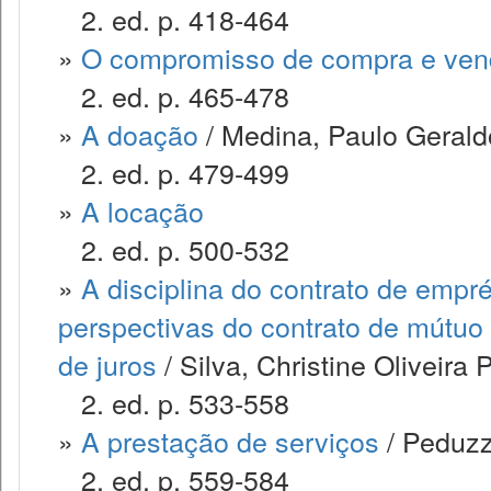
2. ed. p. 418-464
»
O compromisso de compra e ve
2. ed. p. 465-478
»
A doação
/ Medina, Paulo Geraldo
2. ed. p. 479-499
»
A locação
2. ed. p. 500-532
»
A disciplina do contrato de empr
perspectivas do contrato de mútuo 
de juros
/ Silva, Christine Oliveira 
2. ed. p. 533-558
»
A prestação de serviços
/ Peduzzi
2. ed. p. 559-584