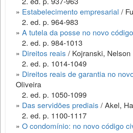
2. ed. p. 937-963
»
Estabelecimento empresarial
/ F
2. ed. p. 964-983
»
A tutela da posse no novo código 
2. ed. p. 984-1013
»
Direitos reais
/ Kojranski, Nelson
2. ed. p. 1014-1049
»
Direitos reais de garantia no novo
Oliveira
2. ed. p. 1050-1099
»
Das servidões prediais
/ Akel, Ha
2. ed. p. 1100-1117
»
O condomínio: no novo código civ