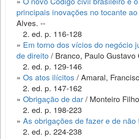
»
O novo Código civil brasileiro e
principais inovações no tocante ao 
Alves. --
2. ed. p. 116-128
»
Em torno dos vícios do negócio ju
de direito
/ Branco, Paulo Gustavo
2. ed. p. 129-146
»
Os atos ilícitos
/ Amaral, Francis
2. ed. p. 147-162
»
Obrigação de dar
/ Monteiro Filh
2. ed. p. 198-223
»
As obrigações de fazer e de não 
2. ed. p. 224-238