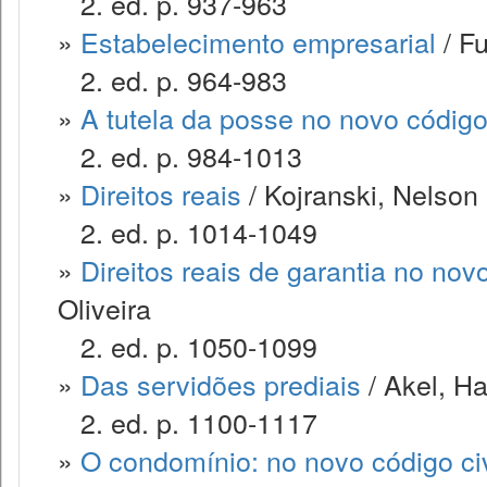
2. ed. p. 937-963
»
Estabelecimento empresarial
/ F
2. ed. p. 964-983
»
A tutela da posse no novo código 
2. ed. p. 984-1013
»
Direitos reais
/ Kojranski, Nelson
2. ed. p. 1014-1049
»
Direitos reais de garantia no novo
Oliveira
2. ed. p. 1050-1099
»
Das servidões prediais
/ Akel, Ha
2. ed. p. 1100-1117
»
O condomínio: no novo código civ