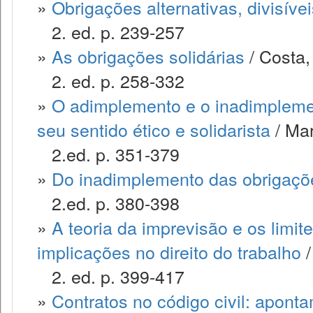
»
Obrigações alternativas, divisívei
2. ed. p. 239-257
»
As obrigações solidárias
/ Costa,
2. ed. p. 258-332
»
O adimplemento e o inadimplemen
seu sentido ético e solidarista
/ Mar
2.ed. p. 351-379
»
Do inadimplemento das obrigaçõ
2.ed. p. 380-398
»
A teoria da imprevisão e os limite
implicações no direito do trabalho
/
2. ed. p. 399-417
»
Contratos no código civil: apont