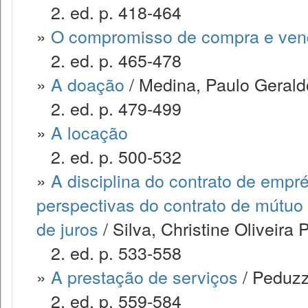
2. ed. p. 418-464
»
O compromisso de compra e ve
2. ed. p. 465-478
»
A doação
/ Medina, Paulo Geraldo
2. ed. p. 479-499
»
A locação
2. ed. p. 500-532
»
A disciplina do contrato de empr
perspectivas do contrato de mútuo 
de juros
/ Silva, Christine Oliveira 
2. ed. p. 533-558
»
A prestação de serviços
/ Peduzzi
2. ed. p. 559-584