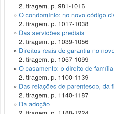
2. tiragem. p. 981-1016
»
O condomínio: no novo código civ
2. tiragem. p. 1017-1038
»
Das servidões prediais
2. tiragem. p. 1039-1056
»
Direitos reais de garantia no novo
2. tiragem. p. 1057-1099
»
O casamento: o direito de famíli
2. tiragem. p. 1100-1139
»
Das relações de parentesco, da f
2. tiragem. p. 1140-1187
»
Da adoção
2. tiragem. p. 1188-1224