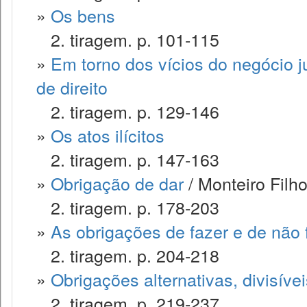
»
Os bens
2. tiragem. p. 101-115
»
Em torno dos vícios do negócio ju
de direito
2. tiragem. p. 129-146
»
Os atos ilícitos
2. tiragem. p. 147-163
»
Obrigação de dar
/ Monteiro Filh
2. tiragem. p. 178-203
»
As obrigações de fazer e de não 
2. tiragem. p. 204-218
»
Obrigações alternativas, divisívei
2. tiragem. p. 219-237