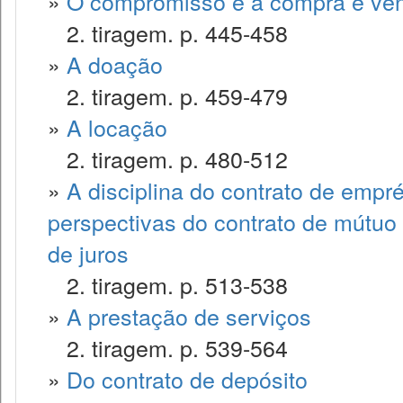
»
O compromisso e a compra e ve
2. tiragem. p. 445-458
»
A doação
2. tiragem. p. 459-479
»
A locação
2. tiragem. p. 480-512
»
A disciplina do contrato de empr
perspectivas do contrato de mútuo 
de juros
2. tiragem. p. 513-538
»
A prestação de serviços
2. tiragem. p. 539-564
»
Do contrato de depósito