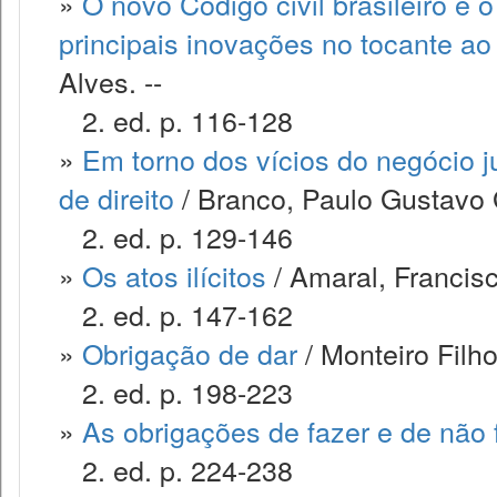
»
O novo Código civil brasileiro e
principais inovações no tocante ao 
Alves. --
2. ed. p. 116-128
»
Em torno dos vícios do negócio ju
de direito
/ Branco, Paulo Gustavo
2. ed. p. 129-146
»
Os atos ilícitos
/ Amaral, Francis
2. ed. p. 147-162
»
Obrigação de dar
/ Monteiro Filh
2. ed. p. 198-223
»
As obrigações de fazer e de não 
2. ed. p. 224-238